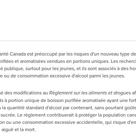
Santé
Canada
est préoccupé par les risques d'un nouveau type de 
purifiées et aromatisées vendues en portions uniques. Les reche
 publique, surtout pour les jeunes, et ils sont associés à des ho
e ou de consommation excessive d'alcool parmi les jeunes.
é des modifications au
Règlement sur les aliments et drogues
af
ts à portion unique de boisson purifiée aromatisée ayant une for
 la quantité standard d'alcool par contenant, sans pourtant goûter 
s sucrée. Le règlement contribuerait à protéger la population can
n ou une consommation excessive accidentelle, qui risque d'entr
e aiguë et la mort.