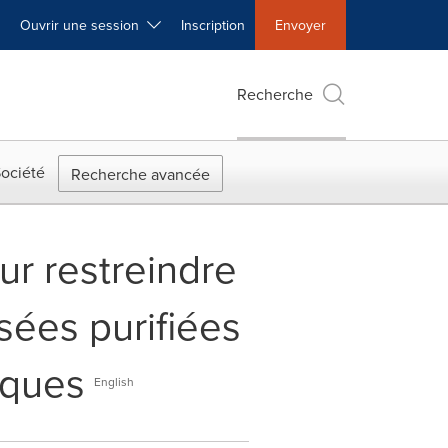
Ouvrir une session
Inscription
Envoyer
Recherche
ociété
Recherche avancée
r restreindre
sées purifiées
iques
English