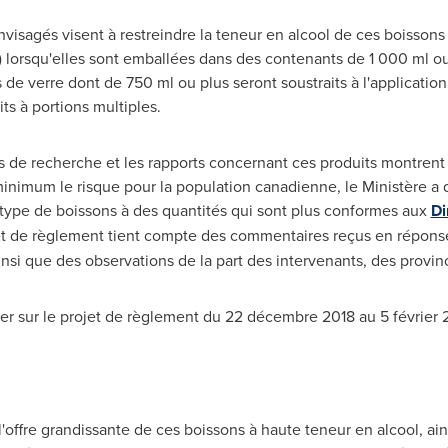
isagés visent à restreindre la
teneur
en alcool de ces boissons
l) lorsqu'elles sont emballées dans des contenants de 1 000 ml o
de verre dont de 750 ml ou plus seront soustraits à l'applicatio
ts à portions multiples.
 de recherche et les rapports concernant ces produits montrent 
minimum le risque pour la population canadienne, le Ministère a
type de boissons à des quantités qui sont plus conformes aux
Di
et de règlement tient compte des commentaires reçus en réponse à
si que des observations de la part des intervenants, des province
r sur le projet de règlement du 22 décembre 2018 au 5 février 
'offre grandissante de ces boissons à haute
teneur
en alcool, ain