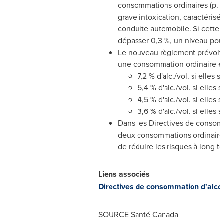
consommations ordinaires (p. 
grave intoxication, caractéris
conduite automobile. Si cett
dépasser 0,3 %, un niveau pouv
Le nouveau règlement prévoit 
une consommation ordinaire e
7,2 % d'alc./vol. si ell
5,4 % d'alc./vol. si ell
4,5 % d'alc./vol. si ell
3,6 % d'alc./vol. si ell
Dans les Directives de consom
deux consommations ordinaires
de réduire les risques à long t
Liens associés
Directives de consommation d'alco
SOURCE Santé
Canada