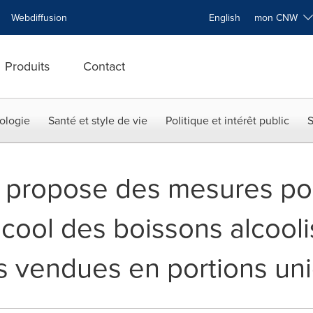
Webdiffusion
English
mon CNW
Produits
Contact
ologie
Santé et style de vie
Politique et intérêt public
S
propose des mesures pou
lcool des boissons alcooli
s vendues en portions un