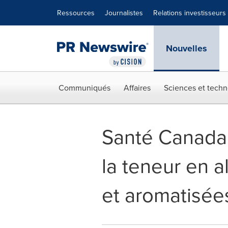
Déclaration d'accessibilité
Sauter la navigation
Ressources
Journalistes
Relations investisseurs
Nouvelles
Communiqués
Affaires
Sciences et techn
Santé Canada 
la teneur en a
et aromatisée