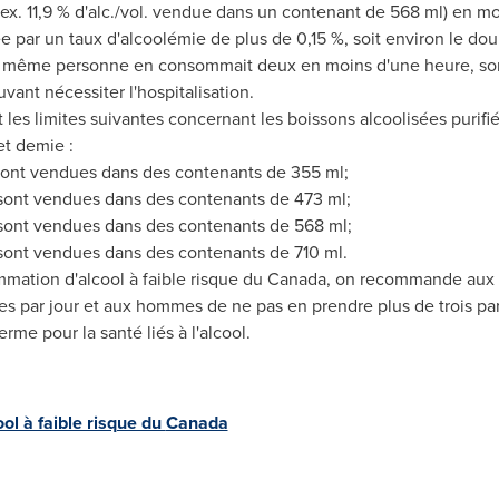
ex. 11,9 % d'alc./vol. vendue dans un contenant de 568 ml) en m
ée par un taux d'alcoolémie de plus de 0,15 %, soit environ le doub
e même personne en consommait deux en moins d'une heure, son 
ant nécessiter l'hospitalisation.
les limites suivantes concernant les boissons alcoolisées purifi
t demie :
es sont vendues dans des contenants de 355 ml;
es sont vendues dans des contenants de 473 ml;
es sont vendues dans des contenants de 568 ml;
es sont vendues dans des contenants de 710 ml.
mation d'alcool à faible risque du
Canada
, on recommande aux 
 par jour et aux hommes de ne pas en prendre plus de trois par 
erme pour la santé liés à l'alcool.
ol à faible risque du
Canada