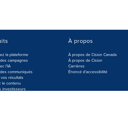
its
À propos
z la plateforme
À propos de Cision Canada
r des campagnes
À propos de Cision
ec l'IA
Carrières
r des communiqués
Énoncé d'accessibilité
vos résultats
z le contenu
s investisseurs
données
Plan du site
Paramètres de cookies
Énoncé d'accessibilit