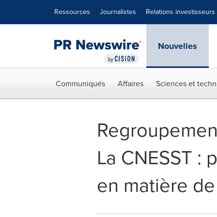
Déclaration d'accessibilité
Sauter la navigation
Ressources
Journalistes
Relations investisseurs
Nouvelles
Communiqués
Affaires
Sciences et techn
Regroupement 
La CNESST : p
en matière de 