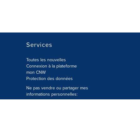
Services
Toutes les nouvelles
Connexion à la plateforme
mon CNW
Protection des données
Ne pas vendre ou partager mes
informations personnelles:
Soumettre à
Privacy@cision.com
Appelez gratuitement notre
département de la protection de la vie
privée: 877-297-8921
é
© Groupe CNW Ltée 2026 Tous droits