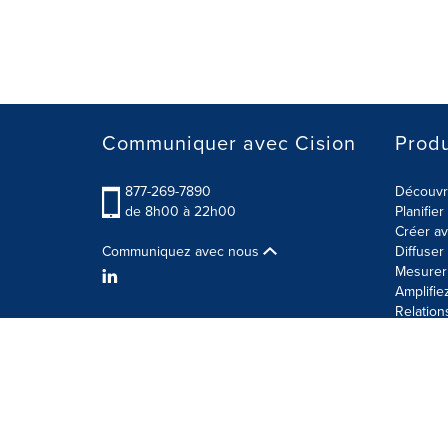
Communiquer avec Cision
Produ
877-269-7890
Découvre
de 8h00 à 22h00
Planifie
Créer av
Communiquez avec nous
Diffuse
Mesurer 
Amplifie
Relation
Modalités d'utilisation
Politique sur la sécurité des 