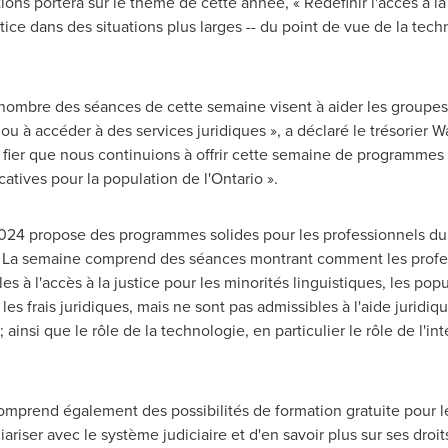
ns portera sur le thème de cette année, « Redéfinir l'accès à la
stice dans des situations plus larges -- du point de vue de la tech
 nombre des séances de cette semaine visent à aider les groupes
ou à accéder à des services juridiques », a déclaré le trésorier W
suis fier que nous continuions à offrir cette semaine de programmes 
catives pour la population de l'Ontario ».
 2024 propose des programmes solides pour les professionnels du
ce. La semaine comprend des séances montrant comment les profes
cles à l'accès à la justice pour les minorités linguistiques, les po
 frais juridiques, mais ne sont pas admissibles à l'aide juridique
; ainsi que le rôle de la technologie, en particulier le rôle de l'int
comprend également des possibilités de formation gratuite pour 
iariser avec le système judiciaire et d'en savoir plus sur ses droit