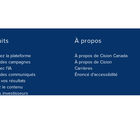
its
À propos
z la plateforme
À propos de Cision Canada
r des campagnes
À propos de Cision
ec l'IA
Carrières
r des communiqués
Énoncé d'accessibilité
vos résultats
z le contenu
s investisseurs
données
Plan du site
Paramètres de cookies
Énoncé d'accessibilit