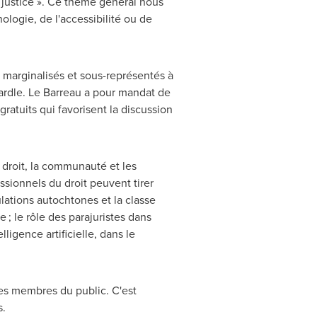
 justice ». Ce thème général nous
nologie, de l'accessibilité ou de
 marginalisés et sous-représentés à
ardle.
Le Barreau
a pour mandat de
gratuits qui favorisent la discussion
 droit, la communauté et les
sionnels du droit peuvent tirer
pulations autochtones et la classe
 ; le rôle des parajuristes dans
elligence artificielle, dans le
les membres du public. C'est
s.