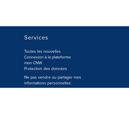
Services
Toutes les nouvelles
Connexion à la plateforme
mon CNW
Protection des données
Ne pas vendre ou partager mes
informations personnelles:
Soumettre à
Privacy@cision.com
Appelez gratuitement notre
département de la protection de la vie
privée: 877-297-8921
é
© Groupe CNW Ltée 2026 Tous droits