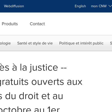
Webdiffusion
English
mon CNW
Produits
Contact
ologie
Santé et style de vie
Politique et intérêt public
S
ès à la justice --
atuits ouverts aux
 du droit et au
octobre au 1er