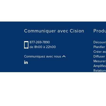
Communiquer avec Cision
Produ
877-269-7890
Découvre
de 8h00 à 22h00
Planifie
Créer av
Communiquez avec nous
Diffuse
Mesurer 
Amplifie
Relation
Modalités d'utilisation
Politique sur la sécurité des 