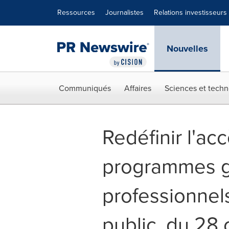
Déclaration d'accessibilité
Sauter la navigation
Ressources
Journalistes
Relations investisseurs
Nouvelles
Communiqués
Affaires
Sciences et techn
Redéfinir l'acc
programmes gr
professionnels
public, du 28 