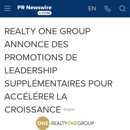
Déclaration d'accessibilité
Sauter la navigation
Hamburger menu
EN
REALTY ONE GROUP
ANNONCE DES
PROMOTIONS DE
LEADERSHIP
SUPPLÉMENTAIRES POUR
ACCÉLÉRER LA
CROISSANCE
English