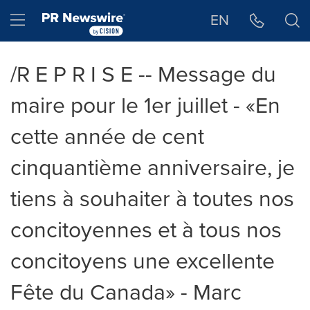
Déclaration d'accessibilité
Sauter la navigation
Hamburger menu
EN
/R E P R I S E -- Message du
maire pour le 1er juillet - «En
cette année de cent
cinquantième anniversaire, je
tiens à souhaiter à toutes nos
concitoyennes et à tous nos
concitoyens une excellente
Fête du Canada» - Marc