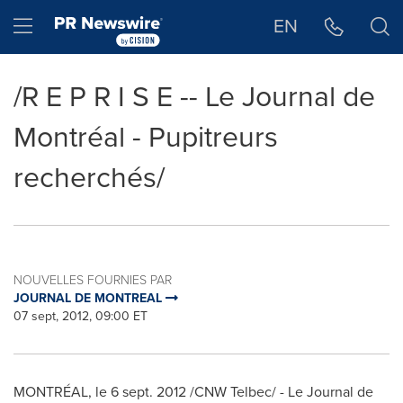
Déclaration d'accessibilité
Sauter la navigation
Hamburger menu
EN
/R E P R I S E -- Le Journal de
Montréal - Pupitreurs
recherchés/
NOUVELLES FOURNIES PAR
JOURNAL DE MONTREAL
07 sept, 2012, 09:00 ET
MONTRÉAL, le
6 sept. 2012
/CNW Telbec/ - Le Journal de