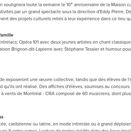
e
n soulignera toute la semaine le 10
anniversaire de la Maison c
estivités par un grand spectacle sous la direction d'Eddy Pierre
nt des projets culturels reliés à leur expérience dans ce lieu qu
famille
ntrelacs
; Opéra 101 avec deux jeunes artistes en chant classiqu
 maison Brignon-dit-Lapierre avec Stéphane
Tessier
et humour pour 
ude
exposeront une œuvre collective, tandis que des élèves de l
qu'ils ont réalisé. Des affiches d'élèves, soumises au concours
le à vents de Montréal - CRA composé de 60 musiciens, dont plu
us
zzée, caribéenne ou latine, en mode intimiste ou à grand déploi
ulture X entre autres. Lecture de textes inédits dans des lieux in