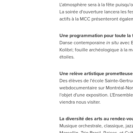
L'atmosphère sera à la fête puisqu'o
La soirée d'ouverture lancera les f
actifs à la MCC présenteront égaleme
Une programmation pour toute la 
Danse contemporaine
in situ
avec
E
Kolibri; fouille archéologique à la
étoiles.
Une relève artistique prometteuse
Des élèves de l'école
Sainte-Gertr
webdocumentaire sur Montréal-Nord 
l'objet d'une exposition. L'Ensemb
viendra nous visiter.
La diversité des arts au rendez-vo
Musique orchestrale, classique, ja
Marcellin
, Trio Brasil, Raices, et C