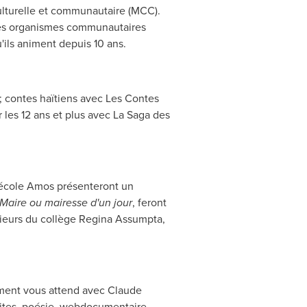
ulturelle et communautaire (MCC).
. Des organismes communautaires
'ils animent depuis 10 ans.
e; contes haïtiens avec Les Contes
les 12 ans et plus avec La Saga des
'école Amos présenteront un
Maire ou mairesse d'un jour
, feront
sieurs du collège Regina Assumpta,
ement vous attend avec
Claude
solites, poésie, webdocumentaire,