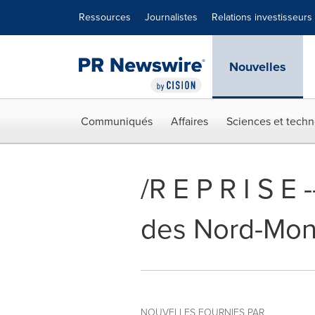
Déclaration d'accessibilité
Sauter la navigation
Ressources
Journalistes
Relations investisseurs
Nouvelles
Communiqués
Affaires
Sciences et techn
/R E P R I S E 
des Nord-Mont
NOUVELLES FOURNIES PAR