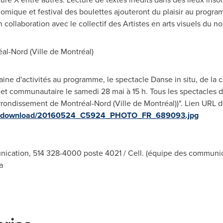
omique et festival des boulettes ajouteront du plaisir au programm
n collaboration avec le collectif des Artistes en arts visuels du n
-Nord (Ville de Montréal)
taine d'activités au programme, le spectacle Danse in situ, de la
e et communautaire le samedi 28 mai à 15 h. Tous les spectacles d
ondissement de Montréal-Nord (Ville de Montréal))". Lien URL de
ges/download/20160524_C5924_PHOTO_FR_689093.jpg
nication, 514 328-4000 poste 4021 / Cell. (équipe des communic
a