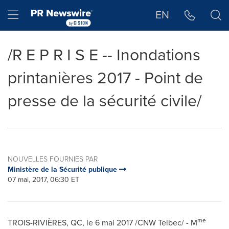
Déclaration d'accessibilité
Sauter la navigation
Hamburger menu
EN
/R E P R I S E -- Inondations
printanières 2017 - Point de
presse de la sécurité civile/
NOUVELLES FOURNIES PAR
Ministère de la Sécurité publique
07 mai, 2017, 06:30 ET
me
TROIS-RIVIÈRES, QC, le 6 mai 2017 /CNW Telbec/ - M