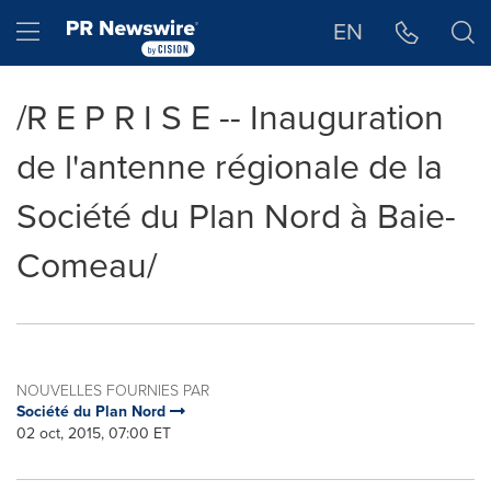
Déclaration d'accessibilité
Sauter la navigation
Hamburger menu
EN
/R E P R I S E -- Inauguration
de l'antenne régionale de la
Société du Plan Nord à Baie-
Comeau/
NOUVELLES FOURNIES PAR
Société du Plan Nord
02 oct, 2015, 07:00 ET