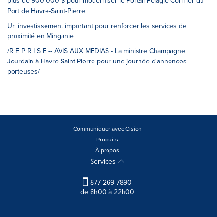
plus de 900 000 $ pour moderniser le Portail Pélagie-Cormier du
Port de Havre-Saint-Pierre
Un investissement important pour renforcer les services de
proximité en Minganie
/R E P R I S E -- AVIS AUX MÉDIAS - La ministre Champagne
Jourdain à Havre-Saint-Pierre pour une journée d'annonces
porteuses/
Communiquer avec Cision
Produits
À propos
Services
877-269-7890
de 8h00 à 22h00