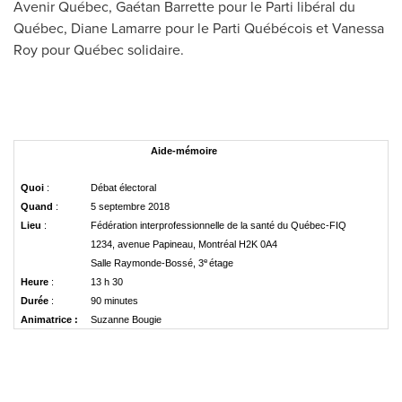
Avenir Québec, Gaétan Barrette pour le Parti libéral du
Québec, Diane Lamarre pour le Parti Québécois et
Vanessa
Roy
pour Québec solidaire.
Aide-mémoire
Quoi
:
Débat électoral
Quand
:
5 septembre 2018
Lieu
:
Fédération interprofessionnelle de la santé du Québec-FIQ
1234, avenue Papineau, Montréal H2K 0A4
e
Salle Raymonde-Bossé, 3
étage
Heure
:
13 h 30
Durée
:
90 minutes
Animatrice :
Suzanne Bougie