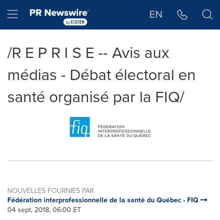
Déclaration d'accessibilité
Sauter la navigation
Hamburger menu
EN
/R E P R I S E -- Avis aux
médias - Débat électoral en
santé organisé par la FIQ/
NOUVELLES FOURNIES PAR
Fédération interprofessionnelle de la santé du Québec - FIQ
04 sept, 2018, 06:00 ET