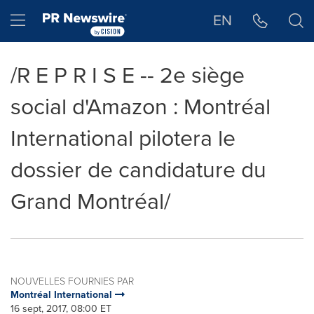
Déclaration d'accessibilité
Sauter la navigation
Hamburger menu
EN
/R E P R I S E -- 2e siège
social d'Amazon : Montréal
International pilotera le
dossier de candidature du
Grand Montréal/
NOUVELLES FOURNIES PAR
Montréal International
16 sept, 2017, 08:00 ET