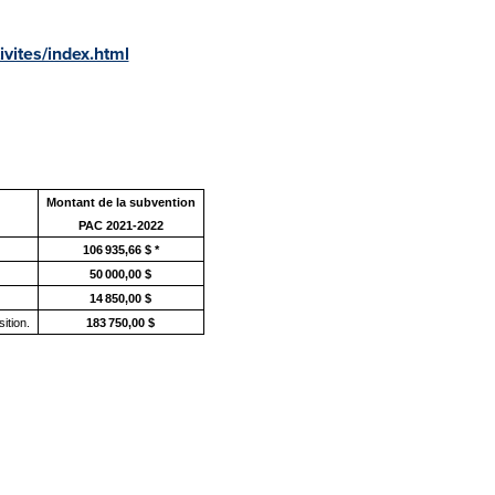
vites/index.html
Montant de la subvention
PAC 2021-2022
106 935,66 $ *
50 000,00 $
14 850,00 $
ition.
183 750,00 $