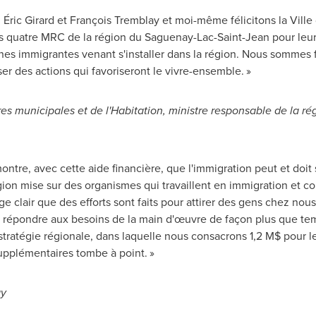
, Éric Girard et François
Tremblay
et moi-même félicitons la Ville 
s quatre MRC de la région du Saguenay-Lac-Saint-Jean pour leur
nnes immigrantes venant s'installer dans la région. Nous sommes
ser des actions qui favoriseront le vivre-ensemble. »
res municipales et de l'Habitation, ministre responsable de la 
re, avec cette aide financière, que l'immigration peut et doit
on mise sur des organismes qui travaillent en immigration et co
e clair que des efforts sont faits pour attirer des gens chez nou
à répondre aux besoins de la main d'œuvre de façon plus que t
stratégie régionale, dans laquelle nous consacrons 1,2 M$ pour le
pplémentaires tombe à point. »
ay