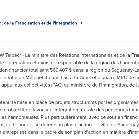
, de la Francisation et de l'Intégration
Telbec/ - La ministre des Relations internationales et de la Fr
t de l'Intégration et ministre responsable de la région des Laure
tien financier totalisant 569 407 $ dans la région du Saguenay-La
 à la Ville de Métabetchouan-Lac-à-la-Croix et à quatre MRC de l
pui aux collectivités (PAC) du ministère de l'Immigration, de la 
tenir la mise en place de projets structurants par les organisme
r objectif de favoriser l'intégration réussie des personnes immig
elles harmonieuses. Plus particulièrement, avec ce soutien financ
t, cette année, se doter d'un plan d'action. La ville de Saguenay
 entreprises dans le cadre de son plan d'action en matière d'immi