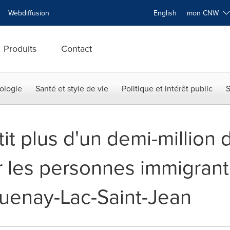
Webdiffusion
English
mon CNW
Produits
Contact
ologie
Santé et style de vie
Politique et intérêt public
S
t plus d'un demi-million 
r les personnes immigrant
uenay-Lac-Saint-Jean