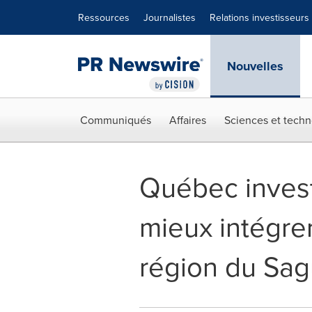
Déclaration d'accessibilité
Sauter la navigation
Ressources
Journalistes
Relations investisseurs
Nouvelles
Communiqués
Affaires
Sciences et techn
Québec investi
mieux intégre
région du Sag