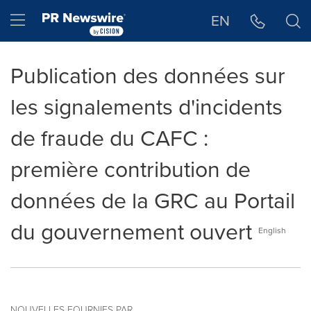
Déclaration d'accessibilité
Sauter la navigation
Hamburger menu
EN
Publication des données sur
les signalements d'incidents
de fraude du CAFC :
première contribution de
données de la GRC au Portail
du gouvernement ouvert
English
NOUVELLES FOURNIES PAR