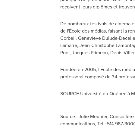
reçoivent leurs diplômes et trouven
De nombreux festivals de cinéma et 
de l'École des médias, faisant la r
Corbeil
, Geneviève Dulude-Decell
Lamarre
,
Jean-Christophe Lamonta
Pool,
Jacques Primeau
,
Denis Ville
Fondée en 2005, l'École des médias 
professoral composé de 34 professe
SOURCE Université du Québec à M
Source : Julie Meunier, Conseillèr
communications, Tél.: 514 987-3000,