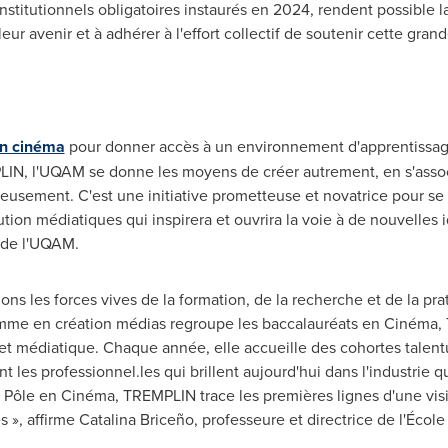
 institutionnels obligatoires instaurés en 2024, rendent possible l
leur avenir et à adhérer à l'effort collectif de soutenir cette grande
en cinéma
pour donner accès à un environnement d'apprentissag
LIN, l'UQAM se donne les moyens de créer autrement, en s'assoc
eusement. C'est une initiative prometteuse et novatrice pour se 
bution médiatiques qui inspirera et ouvrira la voie à de nouvelles 
 de l'UQAM.
 les forces vives de la formation, de la recherche et de la pratiq
amme en création médias regroupe les baccalauréats en Cinéma, Té
 et médiatique. Chaque année, elle accueille des cohortes talentu
 les professionnel.les qui brillent aujourd'hui dans l'industrie 
e Pôle en Cinéma, TREMPLIN trace les premières lignes d'une vis
s », affirme Catalina Briceño, professeure et directrice de l'Écol