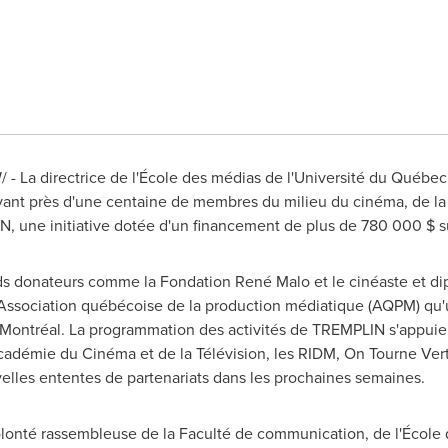
- La directrice de l'École des médias de l'Université du Québe
vant près d'une centaine de membres du milieu du cinéma, de la
, une initiative dotée d'un financement de plus de 780 000 $ su
nds donateurs comme la Fondation René Malo et le cinéaste et d
 l'Association québécoise de la production médiatique (AQPM) qu'u
à Montréal. La programmation des activités de TREMPLIN s'appuie
'Académie du Cinéma et de la Télévision, les RIDM, On Tourne Vert
lles ententes de partenariats dans les prochaines semaines.
olonté rassembleuse de la Faculté de communication, de l'École 