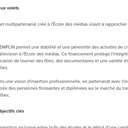
ux volets
t multipartenarial créé à l'École des médias visant à rapprocher 
MPLIN permet une stabilité et une pérennité des activités de cr
élévision à l'École des médias. Ce financement protège l'intégrit
ccasion de tourner des films, des documentaires et une variété d'
lles.
ns une vision d'insertion professionnelle, en partenariat avec l'i
trée des personnes finissantes et diplômées sur le marché du trava
ébec.
bjectifs clés
sition inclusive entre la fin des études et le début d'une carrièr