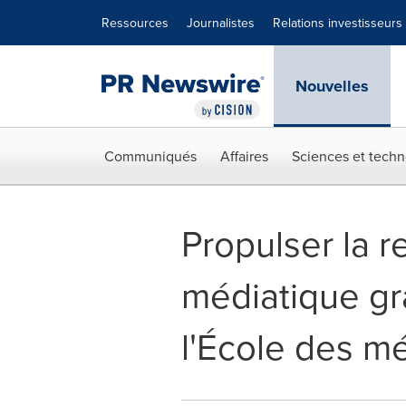
Déclaration d'accessibilité
Sauter la navigation
Ressources
Journalistes
Relations investisseurs
Nouvelles
Communiqués
Affaires
Sciences et techn
Propulser la r
médiatique g
l'École des m