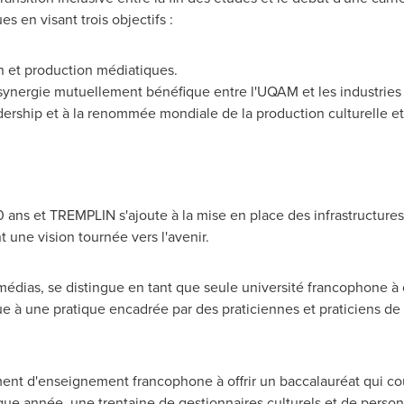
s en visant trois objectifs :
on et production médiatiques.
synergie mutuellement bénéfique entre l'UQAM et les industries
dership et à la renommée mondiale de la production culturelle e
0 ans et TREMPLIN s'ajoute à la mise en place des infrastructur
t une vision tournée vers l'avenir.
médias, se distingue en tant que seule université francophone à o
e à une pratique encadrée par des praticiennes et praticiens d
ement d'enseignement francophone à offrir un baccalauréat qui c
que année, une trentaine de gestionnaires culturels et de perso