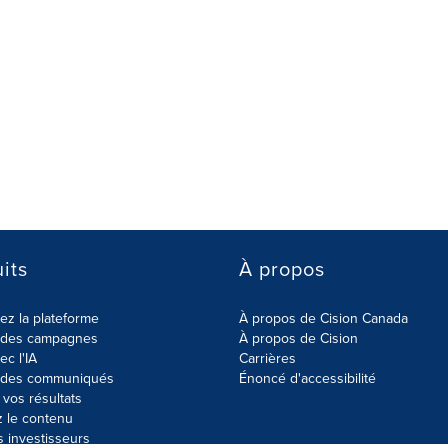
its
À propos
z la plateforme
À propos de Cision Canada
r des campagnes
À propos de Cision
ec l'IA
Carrières
r des communiqués
Énoncé d'accessibilité
vos résultats
z le contenu
s investisseurs