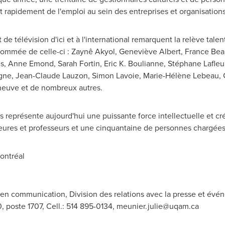
t rapidement de l'emploi au sein des entreprises et organisatio
de télévision d'ici et à l'international remarquent la relève tal
enommée de celle-ci : Zaynê Akyol, Geneviève Albert,
France Bea
es,
Anne Emond
,
Sarah Fortin
,
Eric K. Boulianne
, Stéphane Lafleur
gne
,
Jean-Claude Lauzon
,
Simon Lavoie
, Marie-Hélène Lebeau,
neuve
et de nombreux autres.
représente aujourd'hui une puissante force intellectuelle et cré
ures et professeurs et une cinquantaine de personnes chargées
ontréal
e en communication, Division des relations avec la presse et évé
 poste 1707, Cell.: 514 895-0134,
meunier.julie@uqam.ca