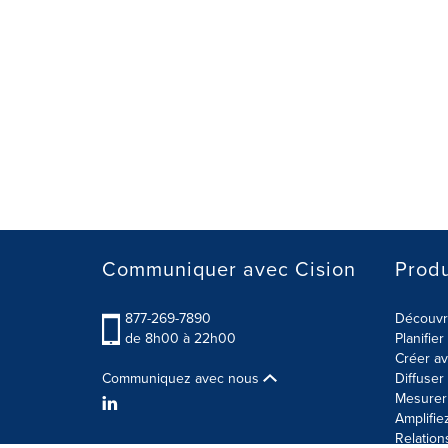
Communiquer avec Cision
Produ
877-269-7890
Découvre
de 8h00 à 22h00
Planifie
Créer av
Communiquez avec nous
Diffuse
Mesurer 
Amplifie
Relation