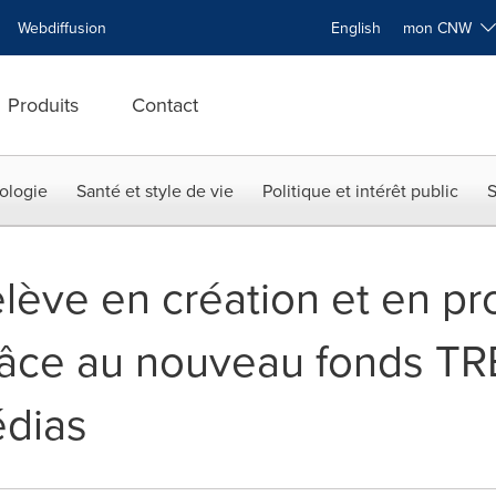
Webdiffusion
English
mon CNW
Produits
Contact
ologie
Santé et style de vie
Politique et intérêt public
S
elève en création et en p
râce au nouveau fonds T
édias