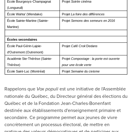
École Bourgeoys-Champagnat
Projet
Soirée cinéma
(Longueuil)
École Wahta' (Wendake)
Projet
La foire des différences
École Sainte-Martine (Sainte-
Projet
Semons des semeurs en 2016
Martine)
Écoles secondaires
École Paul-Gérin-Lajoie-
Projet
Café Crok'Dedans
d'Outremont (Outremont)
Académie Ste-Thérèse (Sainte-
Projet
Compostage : la porte est ouverte
Thérèse)
pour une école verte
École Saint-Luc (Montréal)
Projet
Semaine du civisme
Rappelons que
Vox populi
est une initiative de l'Assemblée
nationale du Québec, du Directeur général des élections du
Québec et de la Fondation Jean-Charles-Bonenfant
destinée aux établissements d'enseignement primaire et
secondaire. Ce programme permet aux jeunes de vivre
concrètement un processus électoral, de mettre en
pratique des valeurs démocratiques et de participer aux