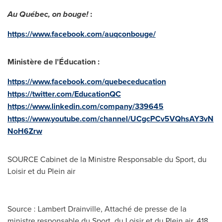
Au Québec, on bouge!
:
https://www.facebook.com/auqconbouge/
Ministère de l'Éducation
:
https://www.facebook.com/quebeceducation
https://twitter.com/EducationQC
https://www.linkedin.com/company/339645
https://www.youtube.com/channel/UCgcPCv5VQhsAY3vN
NoH6Zrw
SOURCE Cabinet de la Ministre Responsable du Sport, du
Loisir et du Plein air
Source : Lambert Drainville, Attaché de presse de la
ministre responsable du Sport, du Loisir et du Plein air, 418