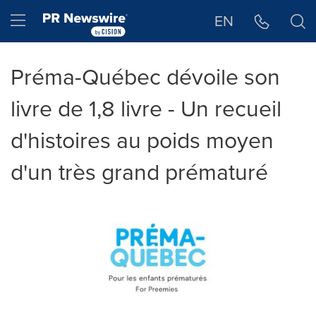
Déclaration d'accessibilité
Sauter la navigation
Hamburger menu
EN
Préma-Québec dévoile son
livre de 1,8 livre - Un recueil
d'histoires au poids moyen
d'un très grand prématuré