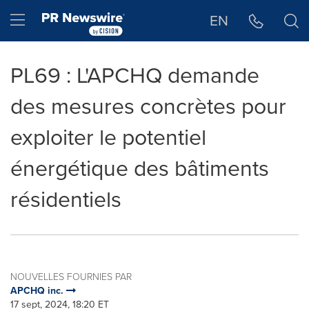
Déclaration d'accessibilité
Sauter la navigation
Hamburger menu
EN
PL69 : L'APCHQ demande
des mesures concrètes pour
exploiter le potentiel
énergétique des bâtiments
résidentiels
NOUVELLES FOURNIES PAR
APCHQ inc.
17 sept, 2024, 18:20 ET