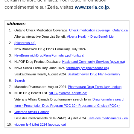
complémentaire sur Zeria, visitez
www.zeria.co.jp
.
Références:
1.
Ontario Check Medication Coverage.
Check medication coverage | Ontario.ca
Alberta Interactive Drug List Benefit.
Alberta Health - Drug Benefit List
2.
(bluecross.ca)
New Brunswick Drug Plans Formulary, July 2024.
3.
NewBrunswickDrugPlansFormulary.pdf (gnb.ca)
4.
NLPDP Drug Product Database.
Health and Community Services (gov.nl.ca)
5.
Nova Scotia Formulary, June 2024.
formulary.pdf (novascotia.ca)
Saskatchewan Health, August 2024.
Saskatchewan Drug Plan Formulary
6.
Search
7.
Manitoba Pharmacare, August 2024.
Pharmacare Drug Formulary Lookup
8.
NIHB Drug Benefit List.
NIHB (express-scripts.ca)
Veterans Affairs Canada Drug formulary search form.
Drug formulary search
form - Prescription Drug Program POC 10 - Programs of Choice (POC) -
9.
Veterans Affairs Canada
Liste des médicaments de la RAMQ, 4 juillet 2024.
Liste des médicaments - en
10.
vigueur le 4 juillet 2024 (gouv.qc.ca)