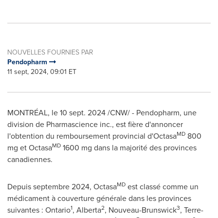
NOUVELLES FOURNIES PAR
Pendopharm
11 sept, 2024, 09:01 ET
MONTRÉAL
,
le
10 sept. 2024
/CNW/ - Pendopharm, une
division de Pharmascience inc., est fière d'annoncer
MD
l'obtention du remboursement provincial d'Octasa
800
MD
mg et Octasa
1600 mg dans la majorité des provinces
canadiennes.
MD
Depuis septembre 2024, Octasa
est classé comme un
médicament à couverture générale dans les provinces
1
2
3
suivantes :
Ontario
,
Alberta
, Nouveau-Brunswick
, Terre-