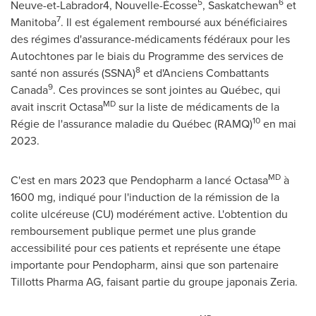
5
6
Neuve-et-Labrador4, Nouvelle-Écosse
,
Saskatchewan
et
7
Manitoba
. Il est également remboursé aux bénéficiaires
des régimes d'assurance-médicaments fédéraux pour les
Autochtones par le biais du Programme des services de
8
santé non assurés (SSNA)
et d'Anciens Combattants
9
Canada
. Ces provinces se sont jointes au Québec, qui
MD
avait inscrit Octasa
sur la liste de médicaments de la
10
Régie de l'assurance maladie du Québec (RAMQ)
en mai
2023.
MD
C'est en mars 2023 que Pendopharm a lancé Octasa
à
1600 mg, indiqué pour l'induction de la rémission de la
colite ulcéreuse (CU) modérément active. L'obtention du
remboursement publique permet une plus grande
accessibilité pour ces patients et représente une étape
importante pour Pendopharm, ainsi que son partenaire
Tillotts Pharma AG, faisant partie du groupe japonais Zeria.