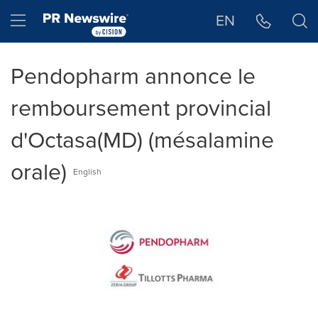
Déclaration d'accessibilité
Sauter la navigation
Hamburger menu
EN
Pendopharm annonce le
remboursement provincial
d'Octasa(MD) (mésalamine
orale)
English