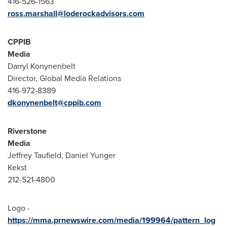
416-526-1563
ross.marshall@loderockadvisors.com
CPPIB
Media
Darryl Konynenbelt
Director, Global Media Relations
416-972-8389
dkonynenbelt@cppib.com
Riverstone
Media
Jeffrey Taufield
,
Daniel Yunger
Kekst
212-521-4800
Logo -
https://mma.prnewswire.com/media/199964/pattern_log