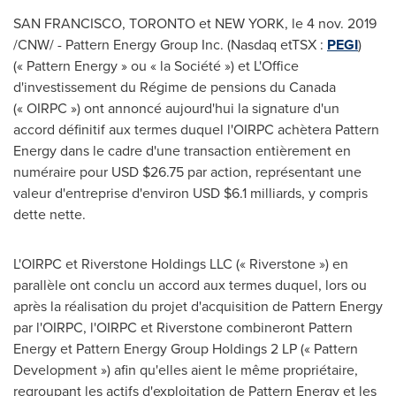
SAN FRANCISCO
,
TORONTO
et
NEW YORK
, le
4 nov. 2019
/CNW/ -
Pattern Energy Group Inc. (Nasdaq etTSX :
PEGI
)
(« Pattern Energy » ou « la Société ») et L'Office
d'investissement du Régime de pensions du
Canada
(« OIRPC ») ont annoncé aujourd'hui la signature d'un
accord définitif aux termes duquel l'OIRPC achètera Pattern
Energy dans le cadre d'une transaction entièrement en
numéraire pour USD
$26.75
par action, représentant une
valeur d'entreprise d'environ USD
$6.1
milliards, y compris
dette nette.
L'OIRPC et Riverstone Holdings LLC (« Riverstone ») en
parallèle ont conclu un accord aux termes duquel, lors ou
après la réalisation du projet d'acquisition de Pattern Energy
par l'OIRPC, l'OIRPC et Riverstone combineront Pattern
Energy et Pattern Energy Group Holdings 2 LP (« Pattern
Development ») afin qu'elles aient le même propriétaire,
regroupant les actifs d'exploitation de Pattern Energy et les