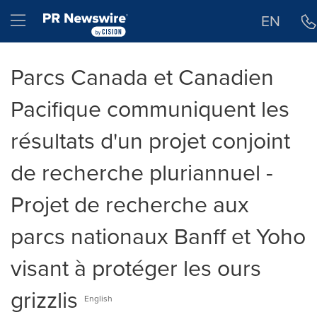
Déclaration d'accessibilité
Sauter la navigation
Hamburger menu
EN
Parcs Canada et Canadien
Pacifique communiquent les
résultats d'un projet conjoint
de recherche pluriannuel -
Projet de recherche aux
parcs nationaux Banff et Yoho
visant à protéger les ours
grizzlis
English