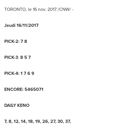
TORONTO
, le 16 nov. 2017 /CNW/ -
Jeudi 16/11
/2017
PICK-2:
7 8
PICK-3
:
8 5 7
PICK-4:
1 7 6 9
ENCORE:
5
4
6
5
0
7
1
DAILY KENO
7
,
8
,
12
,
14
,
18
,
19
,
26
,
27
,
30
,
37
,