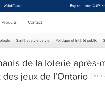
Webdiffusion
English
mon CNW
Produits
Contact
ologie
Santé et style de vie
Politique et intérêt public
S
nts de la loterie après-mi
t des jeux de l'Ontario
USA - En