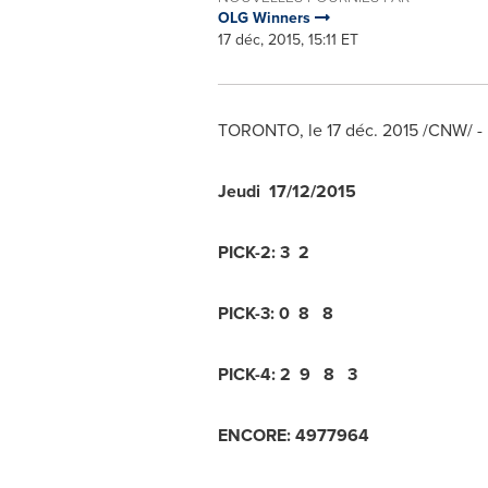
OLG Winners
17 déc, 2015, 15:11 ET
TORONTO
, le 17 déc. 2015 /CNW/ -
Jeudi
17/12/2015
PICK-2:
3 2
PICK-3:
0 8 8
PICK-4:
2 9 8 3
ENCORE:
4
9
7
7
9
6
4