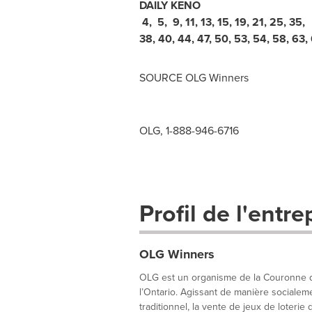
DAILY KENO
4
,
5
,
9
,
11
,
13
,
15
,
19
,
21
,
25
,
35
,
38
,
40
,
44
,
47
,
50
,
53
,
54
,
58
,
63
,
SOURCE OLG Winners
OLG, 1-888-946-6716
Profil de l'entre
OLG Winners
OLG est un organisme de la Couronne qui
l’Ontario. Agissant de manière socialem
traditionnel, la vente de jeux de loterie d