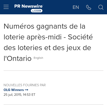
Déclaration d'accessibilité
Sauter la navigation
Hamburger menu
EN
Numéros gagnants de la
loterie après-midi - Société
des loteries et des jeux de
l'Ontario
English
NOUVELLES FOURNIES PAR
OLG Winners
25 juil, 2015, 14:53 ET