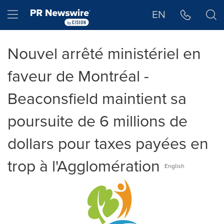
Déclaration d'accessibilité
Sauter la navigation
Hamburger menu
EN
Nouvel arrêté ministériel en
faveur de Montréal -
Beaconsfield maintient sa
poursuite de 6 millions de
dollars pour taxes payées en
trop à l'Agglomération
English