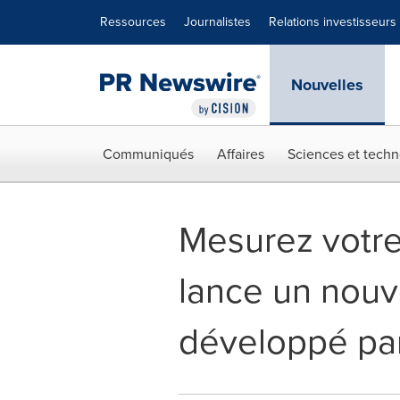
Déclaration d'accessibilité
Sauter la navigation
Ressources
Journalistes
Relations investisseurs
Nouvelles
Communiqués
Affaires
Sciences et techn
Mesurez votre 
lance un nouv
développé pa