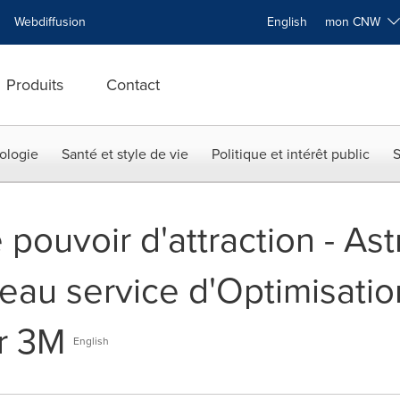
Webdiffusion
English
mon CNW
Produits
Contact
ologie
Santé et style de vie
Politique et intérêt public
S
pouvoir d'attraction - Ast
eau service d'Optimisatio
r 3M
English