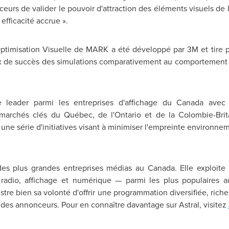
s de valider le pouvoir d'attraction des éléments visuels de leu
 efficacité accrue ».
'Optimisation Visuelle de MARK a été développé par 3M et tire 
ux de succès des simulations comparativement au comportement r
 leader parmi les entreprises d'affichage du
Canada
avec p
 marchés clés du Québec, de l'Ontario et de la Colombie-Br
nt une série d'initiatives visant à minimiser l'empreinte environn
 des plus grandes entreprises médias au
Canada
. Elle exploit
e, radio, affichage et numérique — parmi les plus populaires
lustre bien sa volonté d'offrir une programmation diversifiée, ric
es annonceurs. Pour en connaître davantage sur Astral,
visitez