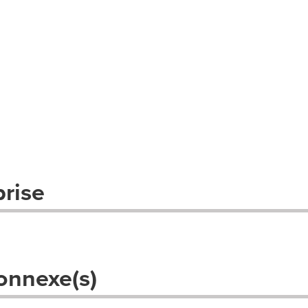
prise
onnexe(s)