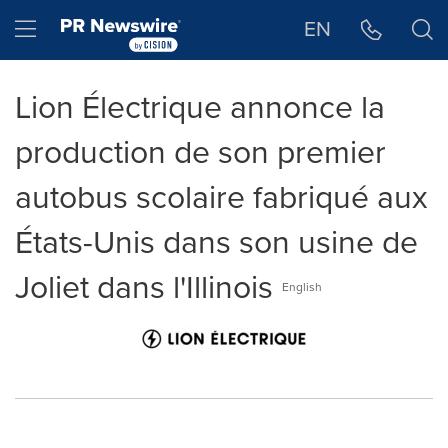
Déclaration d'accessibilité
Sauter la navigation
Hamburger menu
EN
Lion Électrique annonce la
production de son premier
autobus scolaire fabriqué aux
États-Unis dans son usine de
Joliet dans l'Illinois
English