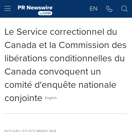
Déclaration d'accessibilité
Sauter la navigation
Hamburger menu
EN
Le Service correctionnel du
Canada et la Commission des
libérations conditionnelles du
Canada convoquent un
comité d'enquête nationale
conjointe
English
NOUVELLES FOURNIES PAR