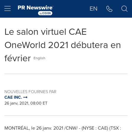
Déclaration d'accessibilité
Sauter la navigation
Hamburger menu
EN
Le salon virtuel CAE
OneWorld 2021 débutera en
février
English
NOUVELLES FOURNIES PAR
CAE INC.
26 janv, 2021, 08:00 ET
MONTRÉAL, le 26 janv. 2021 /CNW/ -
(NYSE : CAE) (TSX :