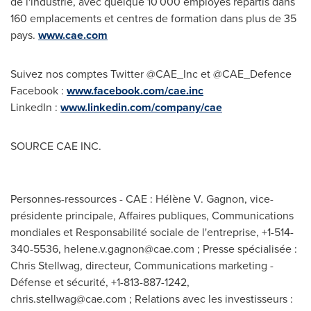
de l'industrie, avec quelque 10 000 employés répartis dans
160 emplacements et centres de formation dans plus de 35
pays.
www.cae.com
Suivez nos comptes Twitter @CAE_Inc et @CAE_Defence
Facebook :
www.facebook.com/cae.inc
LinkedIn :
www.linkedin.com/company/cae
SOURCE CAE INC.
Personnes-ressources - CAE : Hélène V. Gagnon, vice-
présidente principale, Affaires publiques, Communications
mondiales et Responsabilité sociale de l'entreprise, +1-514-
340-5536,
helene.v.gagnon@cae.com
; Presse spécialisée :
Chris Stellwag, directeur, Communications marketing -
Défense et sécurité, +1-813-887-1242,
chris.stellwag@cae.com
; Relations avec les investisseurs :