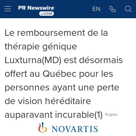
Déclaration d'accessibilité
Sauter la navigation
Hamburger menu
EN
Le remboursement de la
thérapie génique
Luxturna(MD) est désormais
offert au Québec pour les
personnes ayant une perte
de vision héréditaire
auparavant incurable(1)
English