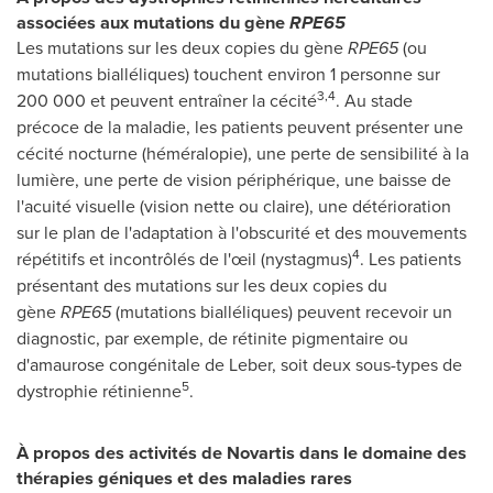
associées aux mutations du gène
RPE65
Les mutations sur les deux copies du gène
RPE65
(ou
mutations bialléliques) touchent environ 1 personne sur
3,4
200 000 et peuvent entraîner la cécité
. Au stade
précoce de la maladie, les patients peuvent présenter une
cécité nocturne (héméralopie), une perte de sensibilité à la
lumière, une perte de vision périphérique, une baisse de
l'acuité visuelle (vision nette ou claire), une détérioration
sur le plan de l'adaptation à l'obscurité et des mouvements
4
répétitifs et incontrôlés de l'œil (nystagmus)
. Les patients
présentant des mutations sur les deux copies du
gène
RPE65
(mutations bialléliques) peuvent recevoir un
diagnostic, par exemple, de rétinite pigmentaire ou
d'amaurose congénitale de Leber, soit deux sous-types de
5
dystrophie rétinienne
.
À propos des activités de Novartis dans le domaine des
thérapies géniques et des maladies rares