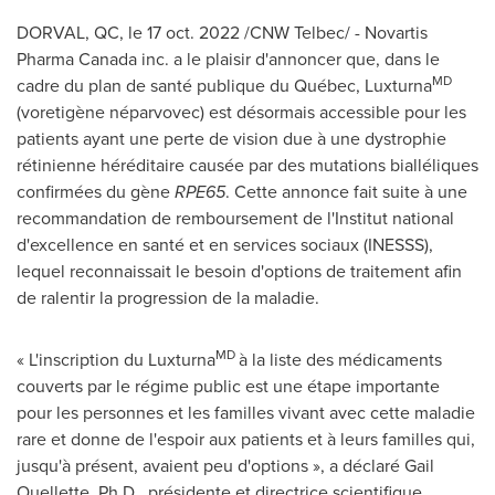
DORVAL, QC
,
le
17 oct. 2022
/CNW Telbec/ - Novartis
Pharma Canada inc. a le plaisir d'annoncer que, dans le
MD
cadre du plan de santé publique du Québec, Luxturna
(voretigène néparvovec) est désormais accessible pour les
patients ayant une perte de vision due à une dystrophie
rétinienne héréditaire causée par des mutations bialléliques
confirmées du gène
RPE65
. Cette annonce fait suite à une
recommandation de remboursement de l'Institut national
d'excellence en santé et en services sociaux (INESSS),
lequel reconnaissait le besoin d'options de traitement afin
de ralentir la progression de la maladie.
MD
« L'inscription du Luxturna
à la liste des médicaments
couverts par le régime public est une étape importante
pour les personnes et les familles vivant avec cette maladie
rare et donne de l'espoir aux patients et à leurs familles qui,
jusqu'à présent, avaient peu d'options », a déclaré
Gail
Ouellette
, Ph.D., présidente et directrice scientifique