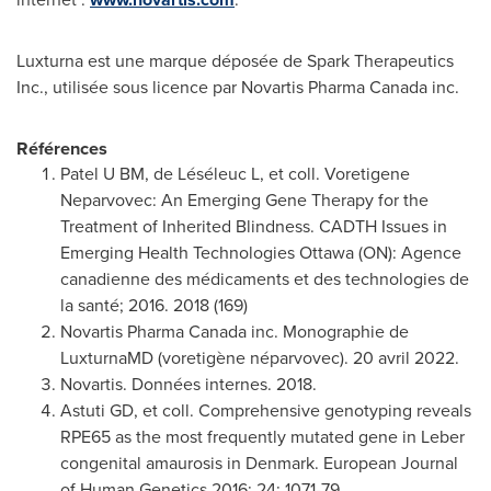
Luxturna est une marque déposée de Spark Therapeutics
Inc., utilisée sous licence par Novartis Pharma Canada inc.
Références
Patel U BM, de Léséleuc L, et coll. Voretigene
Neparvovec: An Emerging Gene Therapy for the
Treatment of Inherited Blindness. CADTH Issues in
Emerging Health Technologies Ottawa (ON): Agence
canadienne des médicaments et des technologies de
la santé; 2016. 2018 (169)
Novartis Pharma Canada inc. Monographie de
LuxturnaMD (voretigène néparvovec). 20 avril 2022.
Novartis. Données internes. 2018.
Astuti GD, et coll. Comprehensive genotyping reveals
RPE65 as the most frequently mutated gene in Leber
congenital amaurosis in
Denmark
. European Journal
of Human Genetics 2016; 24: 1071-79.