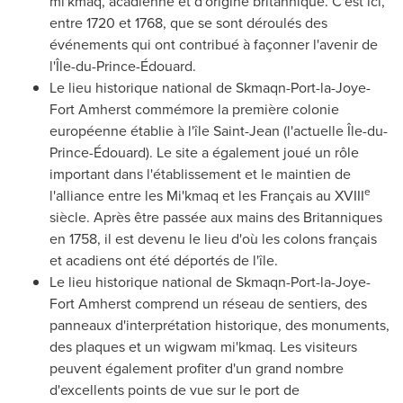
mi'kmaq, acadienne et d'origine britannique. C'est ici,
entre
1720 et
1768, que se sont déroulés des
événements qui ont contribué à façonner l'avenir de
l'Île-du-Prince-Édouard.
Le lieu historique national de Skmaqn-Port-la-
Joye-
Fort Amherst
commémore la première colonie
européenne établie à l'île Saint-Jean (l'actuelle Île-du-
Prince-Édouard). Le site a également joué un rôle
important dans l'établissement et le maintien de
e
l'alliance entre les Mi'kmaq et les Français au XVIII
siècle. Après être passée aux mains des Britanniques
en 1758, il est devenu le lieu d'où les colons français
et acadiens ont été déportés de l'île.
Le lieu historique national de Skmaqn-Port-la-
Joye-
Fort Amherst
comprend un réseau de sentiers, des
panneaux d'interprétation historique, des monuments,
des plaques et un wigwam mi'kmaq. Les visiteurs
peuvent également profiter d'un grand nombre
d'excellents points de vue sur le port de