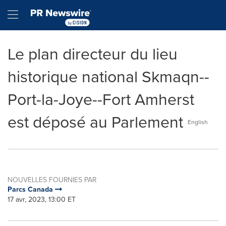
Déclaration d'accessibilité
Sauter la navigation
Hamburger menu
Le plan directeur du lieu
historique national Skmaqn--
Port-la-Joye--Fort Amherst
est déposé au Parlement
English
NOUVELLES FOURNIES PAR
Parcs Canada
17 avr, 2023, 13:00 ET