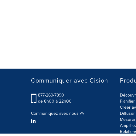
Communiquer avec Cision
Produ
877-269-7890
Découvre
de 8h00 à 22h00
Planifie
Créer av
Communiquez avec nous
Diffuse
Mesurer 
Amplifie
Relation