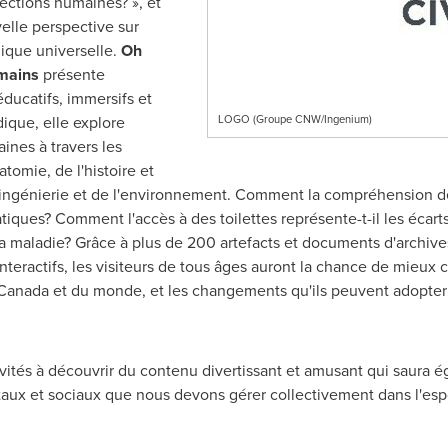
jections humaines? », et
elle perspective sur
ique universelle.
Oh
umains
présente
ducatifs, immersifs et
udique, elle explore
LOGO (Groupe CNW/Ingenium)
ines à travers les
atomie, de l'histoire et
de l'ingénierie et de l'environnement. Comment la compréhension 
iques? Comment l'accès à des toilettes représente-t-il les écarts
 la maladie? Grâce à plus de 200 artefacts et documents d'archive
nteractifs, les visiteurs de tous âges auront la chance de mieux 
Canada
et du monde, et les changements qu'ils peuvent adopter 
nvités à découvrir du contenu divertissant et amusant qui saura ég
ux et sociaux que nous devons gérer collectivement dans l'espo