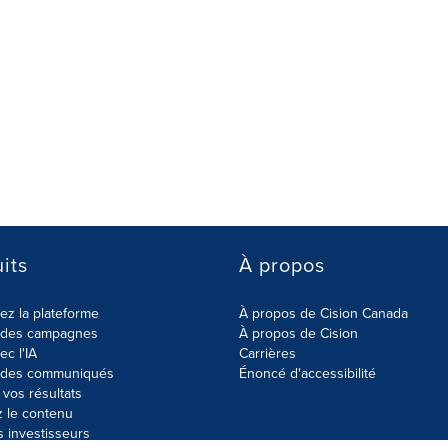
its
À propos
z la plateforme
À propos de Cision Canada
r des campagnes
À propos de Cision
ec l'IA
Carrières
r des communiqués
Énoncé d'accessibilité
vos résultats
z le contenu
s investisseurs