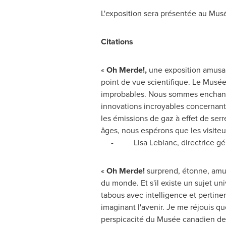
L'exposition sera présentée au Mus
Citations
«
Oh Merde!,
une exposition amusant
point de vue scientifique. Le Musé
improbables. Nous sommes enchantés
innovations incroyables concernant 
les émissions de gaz à effet de ser
âges, nous espérons que les visiteur
- Lisa Leblanc, directrice génér
«
Oh Merde!
surprend, étonne, amu
du monde. Et s'il existe un sujet uni
tabous avec intelligence et pertin
imaginant l'avenir. Je me réjouis q
perspicacité du Musée canadien des