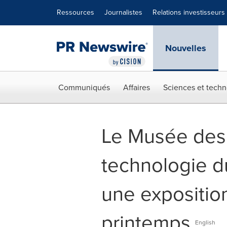
Déclaration d'accessibilité
Sauter la navigation
Ressources
Journalistes
Relations investisseurs
Nouvelles
Communiqués
Affaires
Sciences et techn
Le Musée des 
technologie d
une expositio
printemps
English