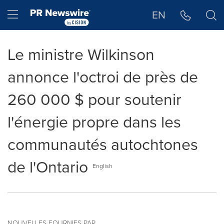
Déclaration d'accessibilité
Sauter la navigation
Hamburger menu
EN
Le ministre Wilkinson
annonce l'octroi de près de
260 000 $ pour soutenir
l'énergie propre dans les
communautés autochtones
de l'Ontario
English
NOUVELLES FOURNIES PAR