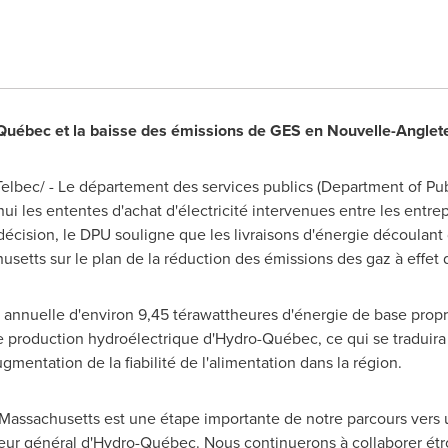
Québec et la baisse des émissions de GES en Nouvelle-Anglet
bec/ - Le département des services publics (Department of Publ
i les ententes d'achat d'électricité intervenues entre les entrepr
écision, le DPU souligne que les livraisons d'énergie découlant
usetts
sur le plan de la réduction des émissions des gaz à effet 
on annuelle d'environ 9,45 térawattheures d'énergie de base propr
e production hydroélectrique d'Hydro-Québec, ce qui se traduir
mentation de la fiabilité de l'alimentation dans la région.
Massachusetts
est une étape importante de notre parcours vers 
cteur général d'Hydro-Québec. Nous continuerons à collaborer ét