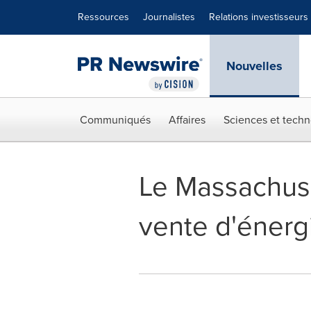
Déclaration d'accessibilité
Sauter la navigation
Ressources
Journalistes
Relations investisseurs
Nouvelles
Communiqués
Affaires
Sciences et techn
Le Massachuse
vente d'énerg