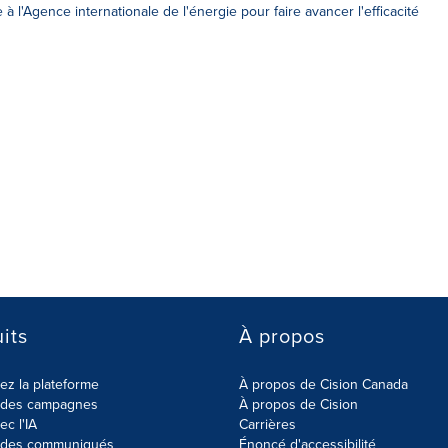
à l'Agence internationale de l'énergie pour faire avancer l'efficacité
its
À propos
z la plateforme
À propos de Cision Canada
r des campagnes
À propos de Cision
ec l'IA
Carrières
r des communiqués
Énoncé d'accessibilité