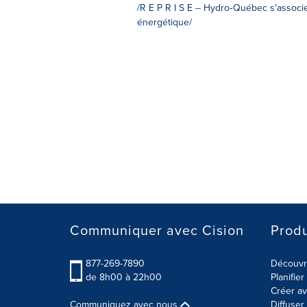
/R E P R I S E -- Hydro‑Québec s'associe 
énergétique/
Communiquer avec Cision
Produ
877-269-7890
Découvre
de 8h00 à 22h00
Planifie
Créer av
Communiquez avec nous
Diffuse