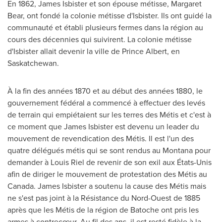
En 1862,
James Isbister
et son épouse métisse,
Margaret
Bear
, ont fondé la colonie métisse d'Isbister. Ils ont guidé la
communauté et établi plusieurs fermes dans la région au
cours des décennies qui suivirent. La colonie métisse
d'Isbister allait devenir la ville de
Prince Albert
, en
Saskatchewan
.
À la fin des années 1870 et au début des années 1880, le
gouvernement fédéral a commencé à effectuer des levés
de terrain qui empiétaient sur les terres des Métis et c'est à
ce moment que
James Isbister
est devenu un leader du
mouvement de revendication des Métis. Il est l'un des
quatre délégués métis qui se sont rendus au
Montana
pour
demander à
Louis Riel de
revenir de son exil aux États-Unis
afin de diriger le mouvement de protestation des Métis au
Canada
.
James Isbister
a soutenu la cause des Métis mais
ne s'est pas joint à la Résistance du Nord-Ouest de 1885
après que les Métis de la région de Batoche ont pris les
armes à contrecœur. Au fil des ans, il est resté fidèle à la