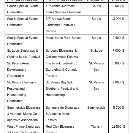
th
Souris Special Events
11
Annual Mermaid
Souris
5 000 $
Committee
Tears Seaglass Festival
th
Souris Special Events
39
Annual Souris
Souris
3 000 $
Committee
Christmas Festival &
Parade
Souris Special Events
Music in the Park Series
Souris
2 400 $
Committee
St. Louis Bluegrass &
St. Louis Bluegrass &
St. Louis
7 000 $
Oldtime Music Festival
Oldtime Music Festival
St. Peters Area
The Frank Ledwell
St. Peter's
3 800 $
Development
Storytelling & Comedy
Bay
Corporation
Festival
St. Peters Blueberry
St. Peters Bay Wild
St. Peter's
2 600 $
Festival and
Blueberry Festival and
Bay
Homecoming
Homecoming
Committee
Summerside Bluegrass
Summerside Bluegrass
Summerside
5 700 $
& Acoustic Music Co-
& Acoustic Music
operative Association
Festival
West Prince Bluegrass
Red Clay Bluegrass
Tignish
11 500 $
& Music Co-Operative
Festival