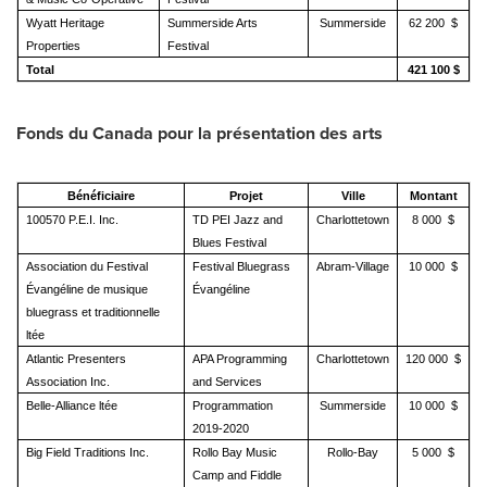
Wyatt Heritage
Summerside Arts
Summerside
62 200 $
Properties
Festival
Total
421 100 $
Fonds du
Canada
pour la présentation des arts
Bénéficiaire
Projet
Ville
Montant
100570 P.E.I. Inc.
TD PEI Jazz and
Charlottetown
8 000 $
Blues Festival
Association du Festival
Festival Bluegrass
Abram-Village
10 000 $
Évangéline de musique
Évangéline
bluegrass et traditionnelle
ltée
Atlantic Presenters
APA Programming
Charlottetown
120 000 $
Association Inc.
and Services
Belle-Alliance ltée
Programmation
Summerside
10 000 $
2019-2020
Big Field Traditions Inc.
Rollo Bay Music
Rollo-Bay
5 000 $
Camp and Fiddle