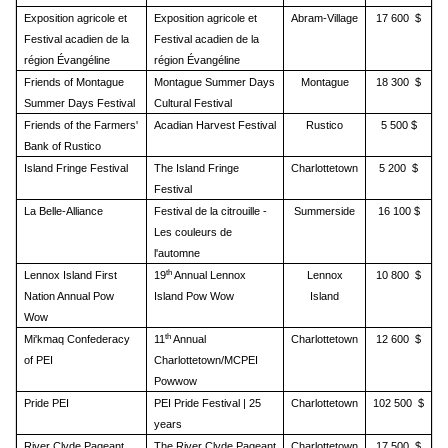
Exposition agricole et
Exposition agricole et
Abram-Village
17 600 $
Festival acadien de la
Festival acadien de la
région Évangéline
région Évangéline
Friends of Montague
Montague Summer Days
Montague
18 300 $
Summer Days Festival
Cultural Festival
Friends of the Farmers'
Acadian Harvest Festival
Rustico
5 500 $
Bank of Rustico
Island Fringe Festival
The Island Fringe
Charlottetown
5 200 $
Festival
La Belle-Alliance
Festival de la citrouille -
Summerside
16 100 $
Les couleurs de
l'automne
th
Lennox Island First
19
Annual Lennox
Lennox
10 800 $
Nation Annual Pow
Island Pow Wow
Island
Wow
th
Mi'kmaq Confederacy
11
Annual
Charlottetown
12 600 $
of PEI
Charlottetown/MCPEI
Powwow
Pride PEI
PEI Pride Festival | 25
Charlottetown
102 500 $
years
River Clyde Pageant
The River Clyde Pageant
Charlottetown
17 500 $