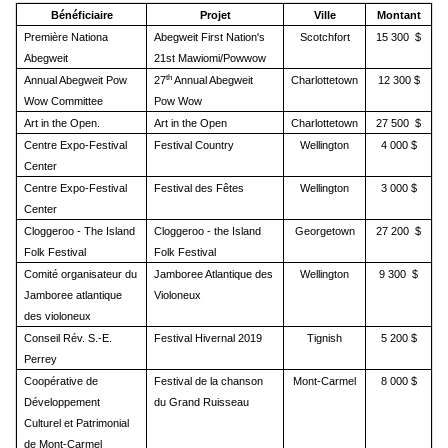
Bénéficiaire
Projet
Ville
Montant
Première Nationa
Abegweit First Nation's
Scotchfort
15 300 $
Abegweit
21st Mawiomi/Powwow
th
Annual Abegweit Pow
27
Annual Abegweit
Charlottetown
12 300 $
Wow Committee
Pow Wow
Art in the Open.
Art in the Open
Charlottetown
27 500 $
Centre Expo-Festival
Festival Country
Wellington
4 000 $
Center
Centre Expo-Festival
Festival des Fêtes
Wellington
3 000 $
Center
Cloggeroo - The Island
Cloggeroo - the Island
Georgetown
27 200 $
Folk Festival
Folk Festival
Comité organisateur du
Jamboree Atlantique des
Wellington
9 300 $
Jamboree atlantique
Violoneux
des violoneux
Conseil Rév. S.-E.
Festival Hivernal 2019
Tignish
5 200 $
Perrey
Coopérative de
Festival de la chanson
Mont-Carmel
8 000 $
Développement
du Grand Ruisseau
Culturel et Patrimonial
de Mont-Carmel