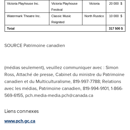
Victoria Playhouse Inc.
Victoria Playhouse
Victoria
20 000 $
Festival
Watermark Theatre Inc.
Classic Music
North Rustico
10 000 $
Reignited
Total
317 500 $
SOURCE Patrimoine canadien
(médias seulement), veuillez communiquer avec : Simon
Ross, Attaché de presse, Cabinet du ministre du Patrimoine
canadien et du Multiculturalisme, 819-997-7788; Relations
avec les médias, Patrimoine canadien, 819-994-9101, 1-866-
569-6155,
pch.media-media.pch@canada.ca
Liens connexes
www.pch.gc.ca