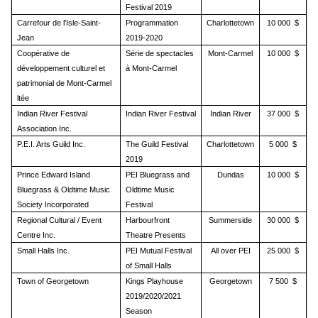
Festival 2019
Carrefour de l'Isle-Saint-
Programmation
Charlottetown
10 000 $
Jean
2019-2020
Coopérative de
Série de spectacles
Mont-Carmel
10 000 $
développement culturel et
à Mont-Carmel
patrimonial de Mont-Carmel
ltée
Indian River Festival
Indian River Festival
Indian River
37 000 $
Association Inc.
P.E.I. Arts Guild Inc.
The Guild Festival
Charlottetown
5 000 $
2019
Prince Edward Island
PEI Bluegrass and
Dundas
10 000 $
Bluegrass & Oldtime Music
Oldtime Music
Society Incorporated
Festival
Regional Cultural / Event
Harbourfront
Summerside
30 000 $
Centre Inc.
Theatre Presents
Small Halls Inc.
PEI Mutual Festival
All over PEI
25 000 $
of Small Halls
Town of Georgetown
Kings Playhouse
Georgetown
7 500 $
2019/2020/2021
Season