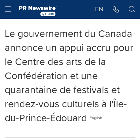
Déclaration d'accessibilité
Sauter la navigation
Hamburger menu
EN
Le gouvernement du Canada
annonce un appui accru pour
le Centre des arts de la
Confédération et une
quarantaine de festivals et
rendez-vous culturels à l'Île-
du-Prince-Édouard
English