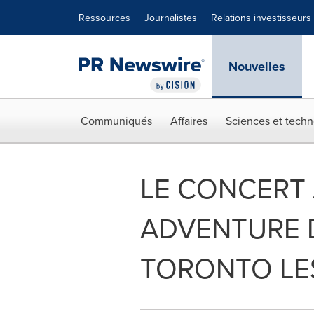
Déclaration d'accessibilité
Sauter la navigation
Ressources
Journalistes
Relations investisseurs
Nouvelles
Communiqués
Affaires
Sciences et techn
LE CONCERT 
ADVENTURE 
TORONTO LES