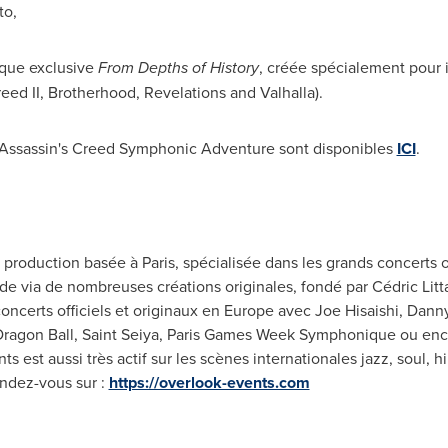
to
,
ique exclusive
From Depths of History
, créée spécialement pour i
reed II, Brotherhood, Revelations and
Valhalla
).
 d'Assassin's Creed Symphonic Adventure sont disponibles
ICI
.
e production basée à
Paris
, spécialisée dans les grands concerts o
e via de nombreuses créations originales, fondé par Cédric Litt
oncerts officiels et originaux en
Europe
avec Joe Hisaishi,
Danny
Dragon Ball, Saint Seiya,
Paris
Games Week Symphonique ou encore
 est aussi très actif sur les scènes internationales jazz, soul, 
endez-vous sur :
https://overlook-events.com