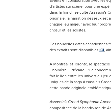
Events en collaboration avec les é
d'artistes sur scène, pour une exp
dans la franchise culte Assassin's 
originale, la narration des jeux est
chaque jeu majeur avec leur propre
chœur et les solistes.
Ces nouvelles dates canadiennes f
des extraits sont disponibles
ICI
, a
A Montréal et
Toronto
, le spectacl
Choinière. Il déclare : "Ce concert
fait le lien entre les univers du je
uniques de la saga Assassin's Creed,
cette bande originale emblématique 
Assassin's Creed Symphonic Adven
compositrice de la bande-son de As