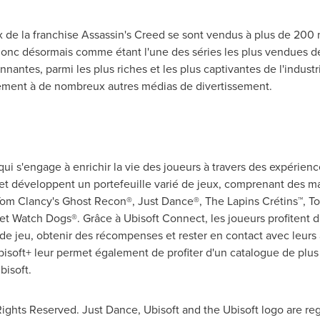
x de la franchise Assassin's Creed se sont vendus à plus de 200 
onc désormais comme étant l'une des séries les plus vendues de 
antes, parmi les plus riches et les plus captivantes de l'indust
lement à de nombreux autres médias de divertissement.
ui s'engage à enrichir la vie des joueurs à travers des expérie
et développent un portefeuille varié de jeux, comprenant des ma
om Clancy's
Ghost Recon®, Just Dance®, The Lapins Crétins™,
To
et Watch Dogs®. Grâce à Ubisoft Connect, les joueurs profitent 
 de jeu, obtenir des récompenses et rester en contact avec leurs 
isoft+ leur permet également de profiter d'un catalogue de plus 
bisoft.
Rights Reserved.
Just Dance
, Ubisoft and the Ubisoft logo are re