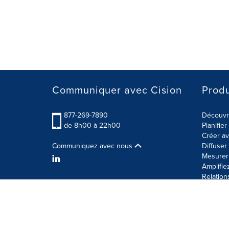
Communiquer avec Cision
Produ
877-269-7890
Découvre
de 8h00 à 22h00
Planifie
Créer av
Communiquez avec nous
Diffuse
Mesurer 
Amplifie
Relation