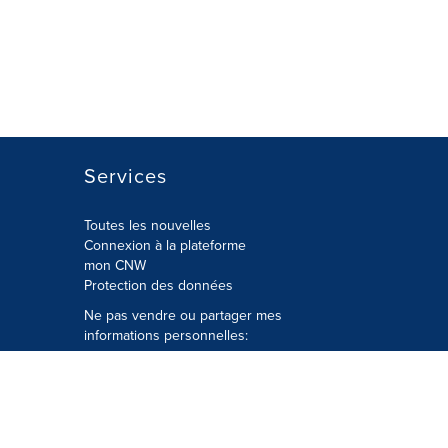
Services
Toutes les nouvelles
Connexion à la plateforme
mon CNW
Protection des données
Ne pas vendre ou partager mes
informations personnelles:
Soumettre à
Privacy@cision.com
Appelez gratuitement notre
département de la protection de la vie
privée: 877-297-8921