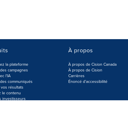
its
À propos
z la plateforme
À propos de Cision Canada
r des campagnes
À propos de Cision
ec l'IA
Carrières
r des communiqués
Énoncé d'accessibilité
vos résultats
z le contenu
s investisseurs