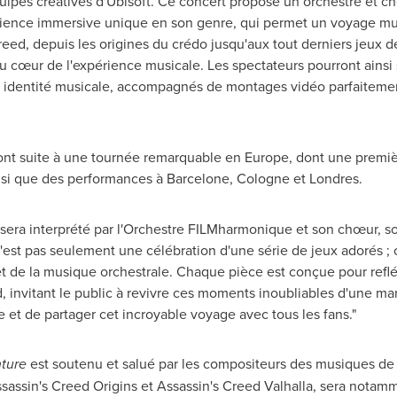
quipes créatives d'Ubisoft. Ce concert propose un orchestre et 
érience immersive unique en son genre, qui permet un voyage mu
Creed, depuis les origines du crédo jusqu'aux tout derniers jeux 
 au cœur de l'expérience musicale. Les spectateurs pourront ainsi 
 identité musicale, accompagnés de montages vidéo parfaitement
ont suite à une tournée remarquable en
Europe
, dont une premi
insi que des performances à Barcelone,
Cologne
et Londres.
e sera interprété par l'Orchestre FILMharmonique et son chœur, so
 n'est pas seulement une célébration d'une série de jeux adorés ;
u et de la musique orchestrale. Chaque pièce est conçue pour reflé
 invitant le public à revivre ces moments inoubliables d'une mani
et de partager cet incroyable voyage avec tous les fans."
ture
est soutenu et salué par les compositeurs des musiques de 
sassin's Creed Origins et Assassin's Creed Valhalla, sera notam