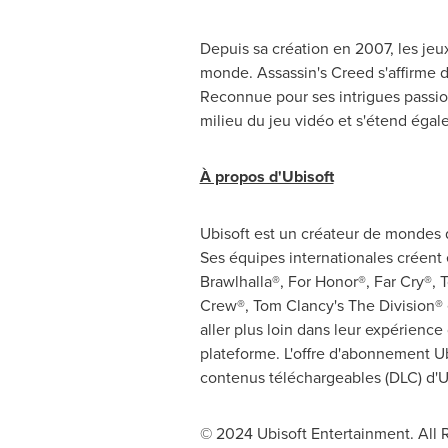
Depuis sa création en 2007, les jeu
monde. Assassin's Creed s'affirme d
Reconnue pour ses intrigues passionn
milieu du jeu vidéo et s'étend éga
À propos d'Ubisoft
Ubisoft est un créateur de mondes q
Ses équipes internationales créent 
Brawlhalla®, For Honor®, Far Cry®,
T
Crew®,
Tom Clancy's
The Division® 
aller plus loin dans leur expérience
plateforme. L'offre d'abonnement Ub
contenus téléchargeables (DLC) d'U
© 2024 Ubisoft Entertainment. All 