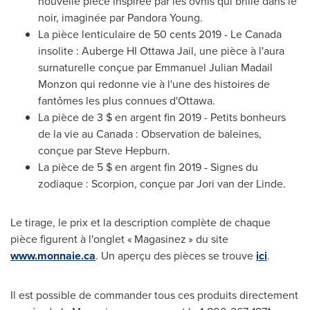
nouvelle pièce inspirée par les ovnis qui brille dans le
noir, imaginée par
Pandora Young
.
La pièce lenticulaire de 50 cents 2019 -
Le Canada
insolite : Auberge HI
Ottawa
Jail, une pièce à l'aura
surnaturelle conçue par
Emmanuel Julian Madail
Monzon
qui redonne vie à l'une des histoires de
fantômes les plus connues d'
Ottawa
.
La pièce de 3 $ en argent fin 2019 - Petits bonheurs
de la vie au Canada : Observation de baleines,
conçue par
Steve Hepburn
.
La pièce de 5 $ en argent fin 2019 - Signes du
zodiaque : Scorpion, conçue par Jori van der Linde.
Le tirage, le prix et la description complète de chaque
pièce figurent à l'onglet « Magasinez » du site
www.monnaie.ca
. Un aperçu des pièces se trouve
ici
.
Il est possible de commander tous ces produits directement