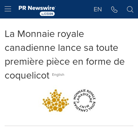
Déclaration d'accessibilité
Sauter la navigation
Hamburger menu
EN
La Monnaie royale
canadienne lance sa toute
première pièce en forme de
coquelicot
English