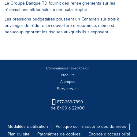
Le Groupe Banque TD fournit des renseignements sur les
réclamations attribuables à une catastrophe
Les pressions budgétaires poussent un Canadien sur trois à
envisager de réduire sa couverture d'assurance, même si
beaucoup ignorent les risques auxquels ils s'exposent
Communiquer avec Cision
Produits
À propos
Services
877-269-7890
de 8h00 à 22h00
Modalités d'utilisation
Politique sur la sécurité des données
Plan du site
Paramètres de cookies
Énoncé d'accessibilité