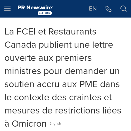
Déclaration d'accessibilité
Sauter la navigation
Hamburger menu
EN
La FCEI et Restaurants
Canada publient une lettre
ouverte aux premiers
ministres pour demander un
soutien accru aux PME dans
le contexte des craintes et
mesures de restrictions liées
à Omicron
English