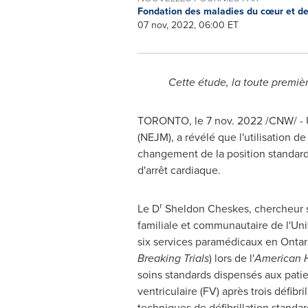
Fondation des maladies du cœur et d
07 nov, 2022, 06:00 ET
Cette étude, la toute premi
TORONTO
,
le
7 nov. 2022
/CNW/ - 
(NEJM), a révélé que l'utilisation d
changement de la position standard 
d'arrêt cardiaque.
r
Le D
Sheldon Cheskes, chercheur 
familiale et communautaire de l'Un
six services paramédicaux en
Ontar
Breaking Trials
) lors de l'
American H
soins standards dispensés aux patient
ventriculaire (FV) après trois défib
techniques de défibrillation standar