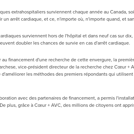
aques extrahospitaliers surviennent chaque année au
Canada
, so
r un arrêt cardiaque, et ce, n'importe où, n'importe quand, et sa
ardiaques surviennent hors de l'hôpital et dans neuf cas sur dix, l
peuvent doubler les chances de survie en cas d'arrêt cardiaque.
er au financement d'une recherche de cette envergure, la premiè
archese, vice-président directeur de la recherche chez Cœur +
'améliorer les méthodes des premiers répondants qui utilisent u
oration avec des partenaires de financement, a permis l'install
e plus, grâce à Cœur + AVC, des millions de citoyens ont appri