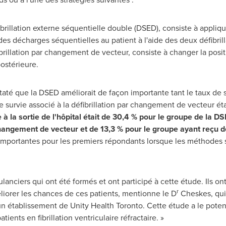
brillation externe séquentielle double (DSED), consiste à appliq
 des décharges séquentielles au patient à l'aide des deux défibrill
rillation par changement de vecteur, consiste à changer la posit
ostérieure.
taté que la DSED améliorait de façon importante tant le taux de s
 survie associé à la défibrillation par changement de vecteur éta
e à la sortie de l'hôpital était de 30,4 % pour le groupe de la
 changement de vecteur et de 13,3 % pour le groupe ayant reçu 
mportantes pour les premiers répondants lorsque les méthodes st
lanciers qui ont été formés et ont participé à cette étude. Ils 
r
liorer les chances de ces patients, mentionne le D
Cheskes, qui
, un établissement de Unity Health Toronto. Cette étude a le poten
ients en fibrillation ventriculaire réfractaire. »