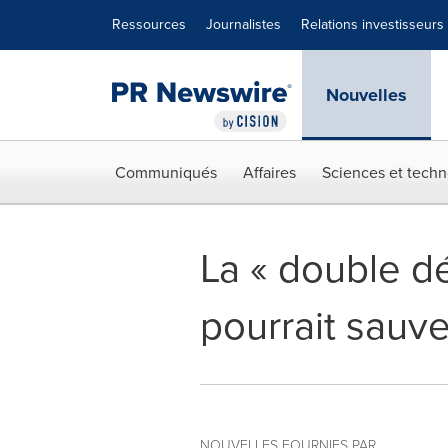
Déclaration d'accessibilité
Sauter la navigation
Ressources
Journalistes
Relations investisseurs
Nouvelles
Communiqués
Affaires
Sciences et techn
La « double dé
pourrait sauve
NOUVELLES FOURNIES PAR