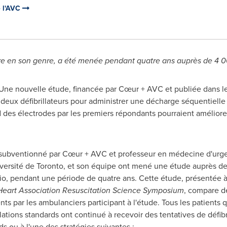
e l'AVC
ère en son genre, a été menée pendant quatre ans auprès de 4 0
Une nouvelle étude, financée par Cœur + AVC et publiée dans l
e deux défibrillateurs pour administrer une décharge séquentielle
des électrodes par les premiers répondants pourraient améliorer
subventionné par Cœur + AVC et professeur en médecine d'ur
iversité de
Toronto
, et son équipe ont mené une étude auprès de
io
, pendant une période de quatre ans. Cette étude, présentée à
eart Association Resuscitation Science Symposium
, compare d
s par les ambulanciers participant à l'étude. Tous les patients qui
rillations standards ont continué à recevoir des tentatives de déf
ds ou à l'une des stratégies suivantes :