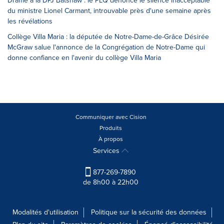
Drame à la DPJ Batshaw : le PLQ dénonce le silence inacceptable
du ministre Lionel Carmant, introuvable près d'une semaine après
les révélations
Collège Villa Maria : la députée de Notre-Dame-de-Grâce Désirée
McGraw salue l'annonce de la Congrégation de Notre-Dame qui
donne confiance en l'avenir du collège Villa Maria
Communiquer avec Cision
Produits
À propos
Services
877-269-7890
de 8h00 à 22h00
Modalités d'utilisation
Politique sur la sécurité des données