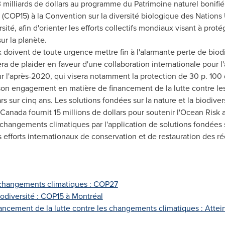
 milliards de dollars au programme du Patrimoine naturel bonifié
s
(COP15)
à la Convention sur la diversité biologique des Nation
ité, afin d'orienter les efforts collectifs mondiaux visant à protég
ur la planète.
x doivent de toute urgence mettre fin à l'alarmante perte de biod
a de plaider en faveur d'une collaboration internationale pour l
r l'après-2020, qui visera notamment la protection de 30 p. 100 
son engagement en matière de financement de la lutte contre le
ars sur cinq ans. Les solutions fondées sur la nature et la biodive
anada fournit 15 millions de dollars pour soutenir l'Ocean Risk a
 changements climatiques par l'application de solutions fondées s
 efforts internationaux de conservation et de restauration des réc
changements climatiques :
COP27
odiversité :
COP15
à Montréal
ncement de la lutte contre les changements climatiques : Atteint