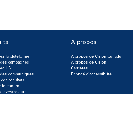
its
À propos
z la plateforme
À propos de Cision Canada
r des campagnes
À propos de Cision
ec l'IA
Carrières
r des communiqués
Énoncé d'accessibilité
vos résultats
z le contenu
s investisseurs
données
Plan du site
Paramètres de cookies
Énoncé d'accessibilit