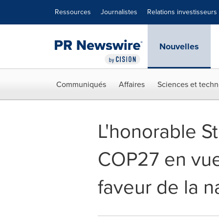
Déclaration d'accessibilité
Sauter la navigation
Ressources
Journalistes
Relations investisseurs
Nouvelles
Communiqués
Affaires
Sciences et techn
L'honorable St
COP27 en vue
faveur de la n