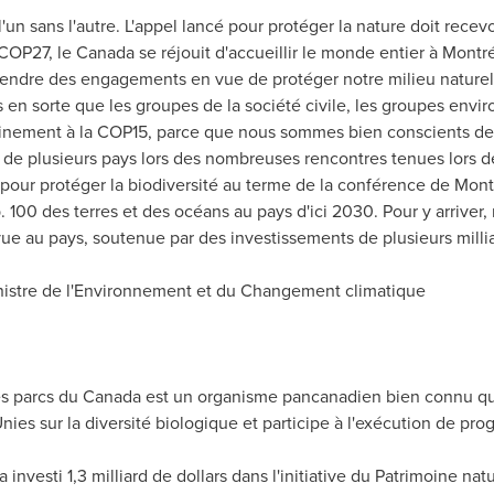
 l'un sans l'autre. L'appel lancé pour protéger la nature doit rece
COP27
, le Canada se réjouit d'accueillir le monde entier à Montr
prendre des engagements en vue de protéger notre milieu naturel
 en sorte que les groupes de la société civile, les groupes envi
einement à la
COP15
, parce que nous sommes bien conscients de l
en de plusieurs pays lors des nombreuses rencontres tenues lors d
 pour protéger la biodiversité au terme de la conférence de Mon
. 100 des terres et des océans au pays d'ici 2030. Pour y arriver,
 au pays, soutenue par des investissements de plusieurs milliard
inistre de l'Environnement et du Changement climatique
les parcs du Canada est un organisme pancanadien bien connu qui
ies sur la diversité biologique et participe à l'exécution de pro
vesti 1,3 milliard de dollars dans l'initiative du Patrimoine na