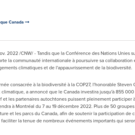
tique Canada
nov. 2022
/CNW/ - Tandis que la Conférence des Nations Unies s
horte la communauté internationale à poursuivre sa collaboratio
ements climatiques et de l'appauvrissement de la biodiversité.
rnée consacrée à la biodiversité à la
COP27
, l'honorable Steven 
limatique, a annoncé que le Canada investira jusqu'à 855 000 d
f et les partenaires autochtones puissent pleinement participer 
tiendra à Montréal du 7 au 19 décembre 2022. Plus de 50 groupes
ure et les parcs du Canada, afin de soutenir la participation de 
 faciliter la tenue de nombreux événements importants qui seron