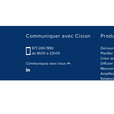
Communiquer avec Cision
Produ
877-269-7890
Découvre
de 8h00 à 22h00
Planifie
Créer av
Communiquez avec nous
Diffuse
Mesurer 
Amplifie
Relation
Modalités d'utilisation
Politique sur la sécurité des 