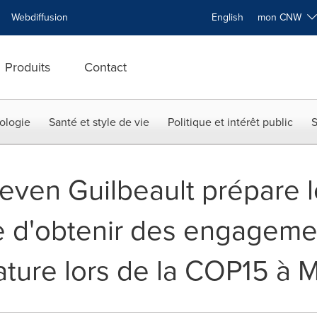
Webdiffusion
English
mon CNW
Produits
Contact
ologie
Santé et style de vie
Politique et intérêt public
S
even Guilbeault prépare le
 d'obtenir des engageme
ature lors de la COP15 à 