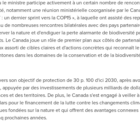
le ministre participe activement à un certain nombre de rencont
rsité, notamment une réunion ministérielle coorganisée par le Can
 : un dernier sprint vers la COP15 », à laquelle ont assisté des r
nu de nombreuses rencontres bilatérales avec des pays partenair
erver la nature et d'endiguer la perte alarmante de biodiversité
ts.
Le Canada
joue un rôle de premier plan aux côtés de partena
x assorti de cibles claires et d'actions concrètes qui reconnaît l
ones dans les domaines de la conservation et de la biodiversit
ers son objectif de protection de 30 p. 100 d'ici 2030, après av
s, appuyée par des investissements de plusieurs milliards de dol
nces et des territoires. De plus, le Canada s'est engagé à veiller
ars pour le financement de la lutte contre les changements clima
ques fondées sur la nature et qui offrent des avantages connexes 
q prochaines années.