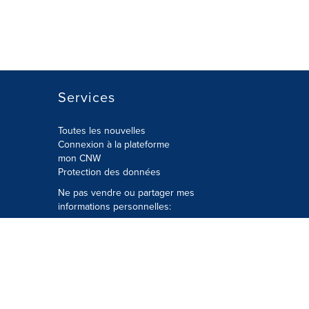
Services
Toutes les nouvelles
Connexion à la plateforme
mon CNW
Protection des données
Ne pas vendre ou partager mes
informations personnelles:
Soumettre à
Privacy@cision.com
Appelez gratuitement notre
département de la protection de la vie
privée: 877-297-8921
é
© Groupe CNW Ltée 2026 Tous droits