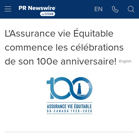
Déclaration d'accessibilité
Sauter la navigation
Hamburger menu
EN
L'Assurance vie Équitable
commence les célébrations
de son 100e anniversaire!
English