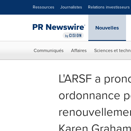
Déclaration d'accessibilité
Sauter la navigation
Ressources
Journalistes
Relations investisseurs
Nouvelles
Communiqués
Affaires
Sciences et techn
L'ARSF a pron
ordonnance po
renouvellemen
Karen Graha