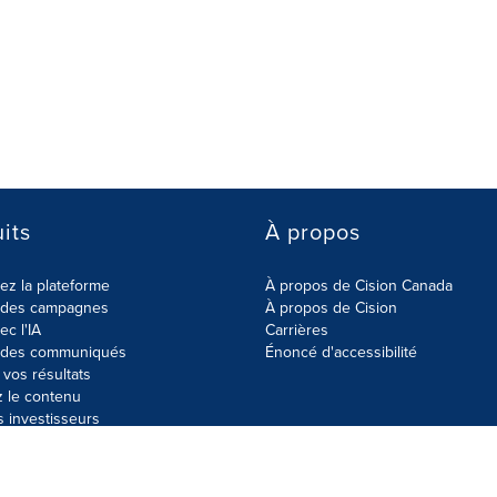
its
À propos
z la plateforme
À propos de Cision Canada
r des campagnes
À propos de Cision
ec l'IA
Carrières
r des communiqués
Énoncé d'accessibilité
vos résultats
z le contenu
s investisseurs