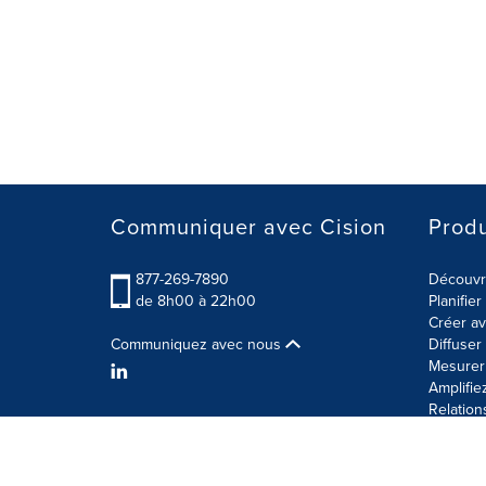
Communiquer avec Cision
Produ
877-269-7890
Découvre
de 8h00 à 22h00
Planifie
Créer av
Communiquez avec nous
Diffuse
Mesurer 
Amplifie
Relation