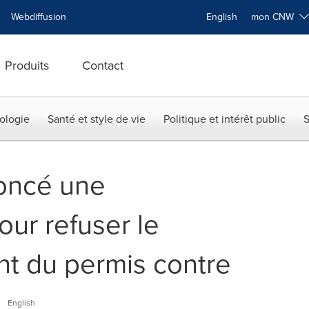
Webdiffusion
English
mon CNW
Produits
Contact
ologie
Santé et style de vie
Politique et intérêt public
S
oncé une
ur refuser le
t du permis contre
m
English