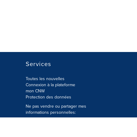
Services
Toutes les nouvelles
Connexion à la plateforme
mon CNW
Protection des données
Ne pas vendre ou partager mes
informations personnelles:
Soumettre à
Privacy@cision.com
Appelez gratuitement notre
département de la protection de la vie