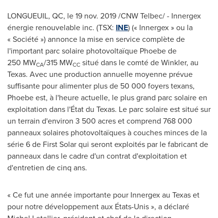
LONGUEUIL, QC
, le
19 nov. 2019
/CNW Telbec/ - Innergex
énergie renouvelable inc. (TSX:
INE
) (« Innergex » ou la
« Société ») annonce la mise en service complète de
l'important parc solaire photovoltaïque
Phoebe de
250 MW
/315 MW
situé dans le comté de
Winkler
, au
CA
CC
Texas
. Avec une production annuelle moyenne prévue
suffisante pour alimenter plus de 50 000 foyers texans,
Phoebe est, à l'heure actuelle, le plus grand parc solaire en
exploitation dans l'État du
Texas
. Le parc solaire est situé sur
un terrain d'environ 3 500 acres et comprend 768 000
panneaux solaires photovoltaïques à couches minces de la
série 6 de First Solar qui seront exploités par le fabricant de
panneaux dans le cadre d'un contrat d'exploitation et
d'entretien de cinq ans.
« Ce fut une année importante pour Innergex au
Texas
et
pour notre développement aux États-Unis », a déclaré