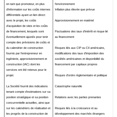
en tant que promoteur, en plus
l'environnement
d'information sur les coûts internes
Inflation plus élevée que prévue
différentiels ayant un lien direct
avec le projet, les coûts
Approvisionnement en matériel
d'acquisition de sites et les coûts
de financement, lesquels sont
Fluctuations des taux d'intérêt et risque lié
éventuellement ajustés pour tenir
au financement
compte des prévisions de coûts et
du calendrier de construction
Risques liés aux CIP ou CII américains,
fournis par l'entrepreneur en
modifications des taux d'imposition des
ingénierie, approvisionnement et
sociétés américaines et disponibilité du
construction (IAC) dont les
financement par capitaux propres
services ont été retenus pour le
projet.
Risques d'ordre réglementaire et politique
La Société fournit des indications
Catastrophe naturelle
tenant compte d'estimations sur sa
position stratégique et sa position
Relations avec les parties prenantes
concurrentielle actuelles, ainsi que
sur les calendriers de réalisation et
Risques liés à la croissance et au
les progrès de la construction de
développement des marchés étrangers