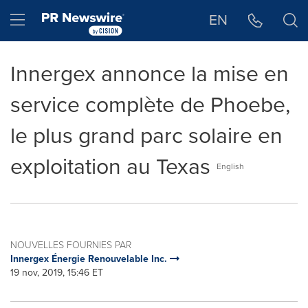
Déclaration d'accessibilité
Sauter la navigation
Hamburger menu
EN
Innergex annonce la mise en
service complète de Phoebe,
le plus grand parc solaire en
exploitation au Texas
English
NOUVELLES FOURNIES PAR
Innergex Énergie Renouvelable Inc.
19 nov, 2019, 15:46 ET