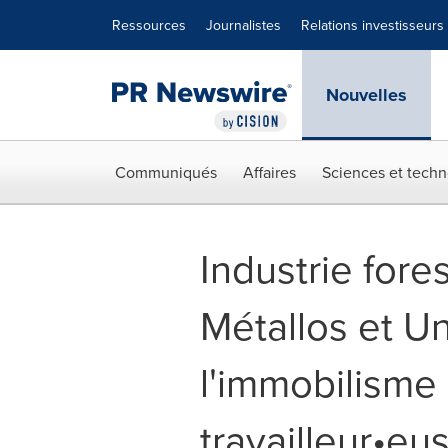
Déclaration d'accessibilité
Sauter la navigation
Ressources
Journalistes
Relations investisseurs
Nouvelles
Communiqués
Affaires
Sciences et techn
Industrie fore
Métallos et U
l'immobilisme 
travailleur•eu