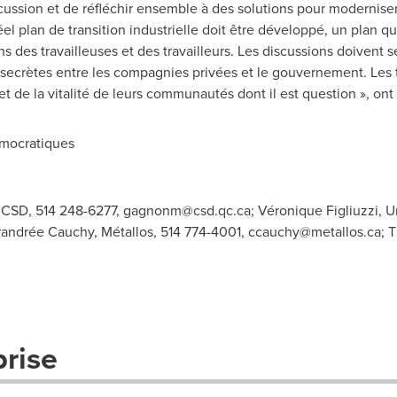
ussion et de réfléchir ensemble à des solutions pour moderniser l
éel plan de transition industrielle doit être développé, un plan q
 des travailleuses et des travailleurs. Les discussions doivent se
 secrètes entre les compagnies privées et le gouvernement. Les t
et de la vitalité de leurs communautés dont il est question », ont
mocratiques
 CSD, 514 248-6277,
gagnonm@csd.qc.ca
; Véronique Figliuzzi, U
irandrée Cauchy, Métallos, 514 774-4001,
ccauchy@metallos.ca
; 
prise