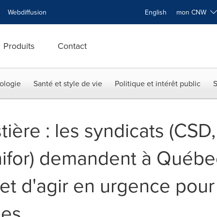
Webdiffusion
English
mon CNW
Produits
Contact
ologie
Santé et style de vie
Politique et intérêt public
S
stière : les syndicats (CSD
nifor) demandent à Québec
et d'agir en urgence pour 
ses