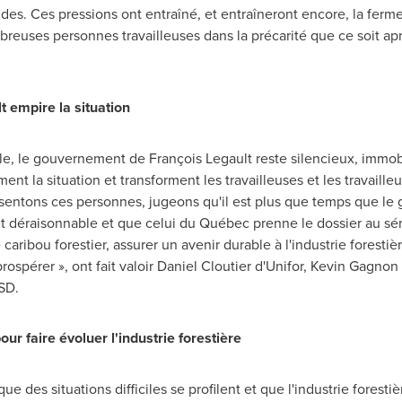
tudes. Ces pressions ont entraîné, et entraîneront encore, la ferm
reuses personnes travailleuses dans la précarité que ce soit apr
 empire la situation
le, le gouvernement de François Legault reste silencieux, immob
ent la situation et transforment les travailleuses et les travaill
ésentons ces personnes, jugeons qu'il est plus que temps que le
ait déraisonnable et que celui du Québec prenne le dossier au sé
le caribou forestier, assurer un avenir durable à l'industrie forest
rospérer », ont fait valoir
Daniel Cloutier
d'Unifor, Kevin Gagnon
SD.
r faire évoluer l'industrie forestière
e des situations difficiles se profilent et que l'industrie foresti