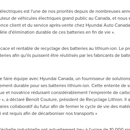
lectriques est l'une de nos priorités depuis de nombreuses an
ibuteur de véhicules électriques grand public au
Canada
, et nous 
rience client et du service après-vente chez Hyundai Auto Canad
le d'élimination durable de ces batteries en fin de vie ».
cace et rentable de recyclage des batteries au lithium-ion. Le 
ies afin qu'ils puissent être réutilisés par les fabricants de batt
 de faire équipe avec Hyundai Canada, un fournisseur de solution
ment durable pour ses batteries lithium-ion. Cette entente de se
ue et novatrice réduisant considérablement l'empreinte de carb
e », a déclaré Benoît Couture, président de Recyclage Lithion. Il a
ires collaboratif du futur afin de fermer le cycle de vie des matér
i est requis afin de décarboniser nos transports »
'échelle industrielle ont actuellement lieu à l'usine de 10 000 pi