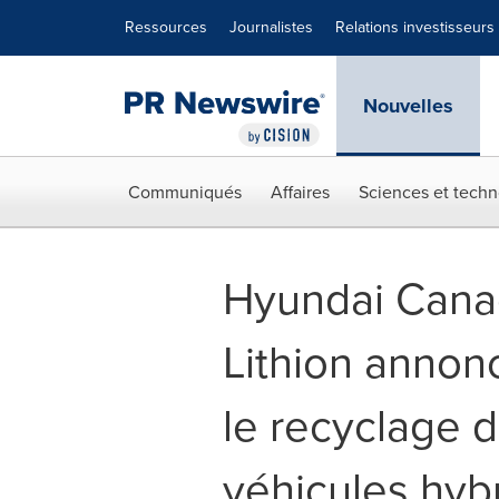
Déclaration d'accessibilité
Sauter la navigation
Ressources
Journalistes
Relations investisseurs
Nouvelles
Communiqués
Affaires
Sciences et techn
Hyundai Cana
Lithion annon
le recyclage d
véhicules hybr