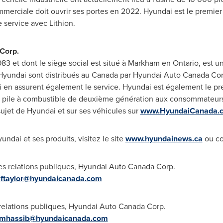
merciale doit ouvrir ses portes en 2022. Hyundai est le premier
e service avec Lithion.
Corp.
3 et dont le siège social est situé à
Markham
en
Ontario
, est u
yundai sont distribués au
Canada
par Hyundai Auto Canada Corp
 en assurent également le service. Hyundai est également le prem
 à pile à combustible de deuxième génération aux consommateur
sujet de Hyundai et sur ses véhicules sur
www.HyundaiCanada.
ndai et ses produits, visitez le site
www.hyundainews.ca
ou co
des relations publiques, Hyundai Auto Canada Corp.
jftaylor@hyundaicanada.com
 relations publiques, Hyundai Auto Canada Corp.
mhassib@hyundaicanada.com