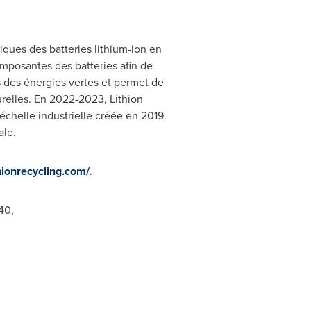
iques des batteries lithium-ion en
omposantes des batteries afin de
rs des énergies vertes et permet de
urelles. En 2022-2023, Lithion
chelle industrielle créée en 2019.
ale.
hionrecycling.com/
.
40,