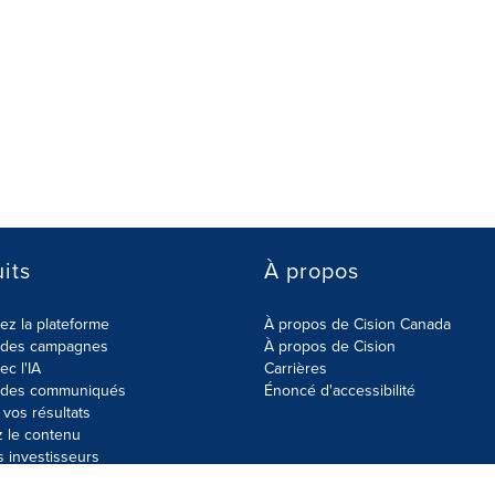
its
À propos
z la plateforme
À propos de Cision Canada
r des campagnes
À propos de Cision
ec l'IA
Carrières
r des communiqués
Énoncé d'accessibilité
vos résultats
z le contenu
s investisseurs