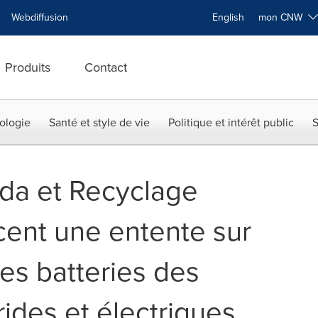
Webdiffusion
English
mon CNW
Produits
Contact
ologie
Santé et style de vie
Politique et intérêt public
S
da et Recyclage
cent une entente sur
es batteries des
ides et électriques