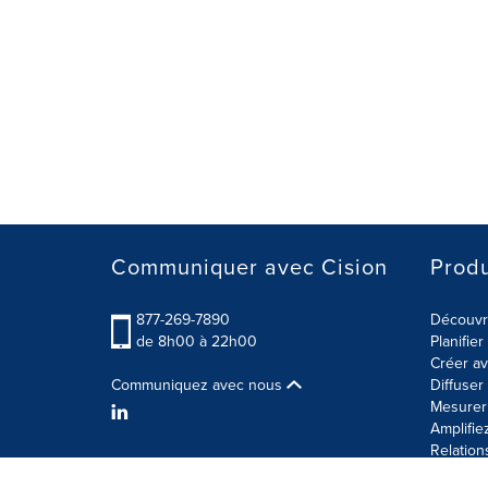
Communiquer avec Cision
Produ
877-269-7890
Découvre
de 8h00 à 22h00
Planifie
Créer av
Communiquez avec nous
Diffuse
Mesurer 
Amplifie
Relation