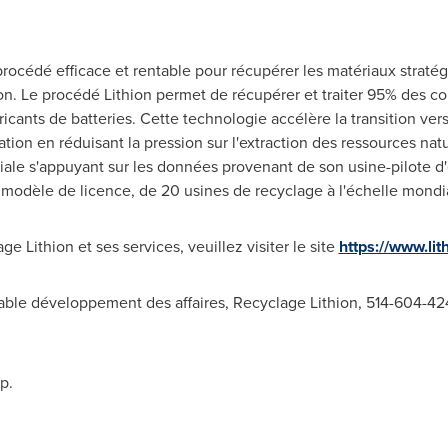
océdé efficace et rentable pour récupérer les matériaux stratég
ion. Le procédé Lithion permet de récupérer et traiter 95% des c
abricants de batteries. Cette technologie accélère la transition ve
tion en réduisant la pression sur l'extraction des ressources nat
le s'appuyant sur les données provenant de son usine-pilote d'é
 modèle de licence, de 20 usines de recyclage à l'échelle mondi
e Lithion et ses services, veuillez visiter le site
https://www.lit
able développement des affaires, Recyclage Lithion, 514-604-42
p.