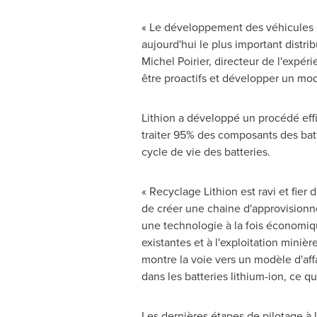
« Le développement des véhicules é
aujourd'hui le plus important distr
Michel Poirier
, directeur de l'expé
être proactifs et développer un modè
Lithion a développé un procédé effi
traiter 95% des composants des batter
cycle de vie des batteries.
« Recyclage Lithion est ravi et fier
de créer une chaine d'approvisionne
une technologie à la fois économiq
existantes et à l'exploitation minièr
montre la voie vers un modèle d'affa
dans les batteries lithium-ion, ce qu
Les dernières étapes de pilotage à l