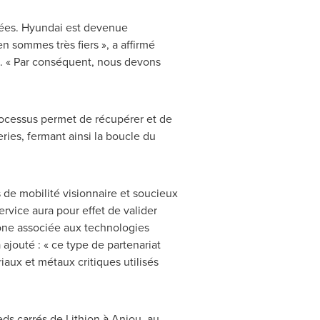
nées. Hyundai est devenue
en sommes très fiers », a affirmé
a. « Par conséquent, nous devons
processus permet de récupérer et de
eries, fermant ainsi la boucle du
s de mobilité visionnaire et soucieux
rvice aura pour effet de valider
one associée aux technologies
 ajouté : « ce type de partenariat
iaux et métaux critiques utilisés
eds carrés de Lithion à
Anjou
, au