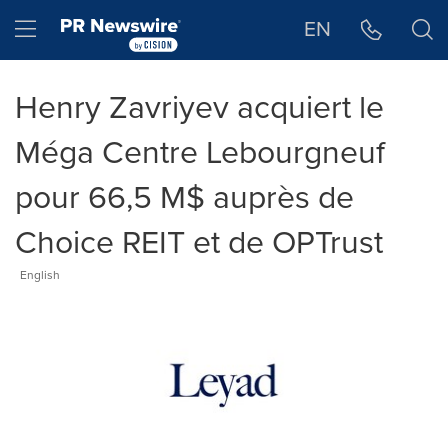
Déclaration d'accessibilité
Sauter la navigation
Hamburger menu
EN
Henry Zavriyev acquiert le
Méga Centre Lebourgneuf
pour 66,5 M$ auprès de
Choice REIT et de OPTrust
English