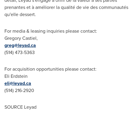
détail, Leyad s'engage à offrir de la valeur à ses parties
prenantes et à améliorer la qualité de vie des communautés
qu'elle dessert.
For media & leasing inquiries please contact:
Gregory Castiel
,
greg@leyad.ca
(514) 473-5363
For acquisition opportunities please contact:
Eli Erdstein
eli@leyad.ca
(514) 216-2920
SOURCE Leyad