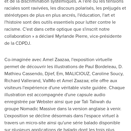
et de la discrimination systémiques. À l'ère où les tensions
raciales sont ravivées, les discours polarisés, les préjugés et
stéréotypes de plus en plus ancrés, l'éducation, l'art et
l'histoire sont des outils essentiels pour lutter contre le
racisme. C'est dans cette optique que s'inscrit notre
collaboration » a déclaré
Myrlande Pierre
, vice-présidente
de la CDPDJ.
Co-imaginée avec Amel Zaazaa, l'exposition virtuelle
permet de découvrir les illustrations de
Paul Bordeleau
, D.
Mathieu Cassendo, Djief, Em, MALICIOUZ,
Caroline Soucy
,
Richard Vallerand
, ValMo et Amel Zaazaa; elle offre aux
visiteurs l'expérience d'une véritable visite guidée. Chaque
illustration est accompagnée d'une capsule audio
enregistrée par Webster ainsi que par Tali Taliwah du
groupe Nomadic Massive dans la version anglaise à venir.
L'exposition se décline désormais dans l'espace virtuel à
travers un micro-site ainsi qu'une série balado disponible
sur plusieurs applications de balado dont les trois plus