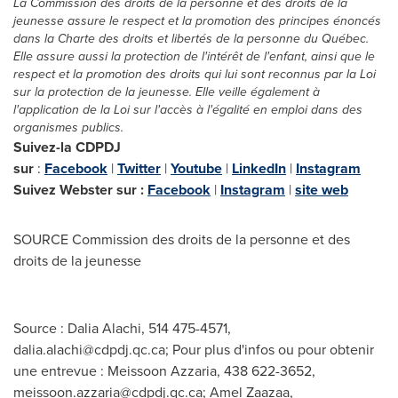
La Commission des droits de la personne et des droits de la
jeunesse assure le respect et la promotion des principes énoncés
dans la Charte des droits et libertés de la personne du Québec.
Elle assure aussi la protection de l'intérêt de l'enfant, ainsi que le
respect et la promotion des droits qui lui sont reconnus par la Loi
sur la protection de la jeunesse. Elle veille également à
l'application de la Loi sur l'accès à l'égalité en emploi dans des
organismes publics.
Suivez-la CDPDJ
sur
:
Facebook
|
Twitter
|
Youtube
|
LinkedIn
|
Instagram
Suivez Webster sur :
Facebook
|
Instagram
|
site web
SOURCE Commission des droits de la personne et des
droits de la jeunesse
Source : Dalia Alachi, 514 475-4571,
dalia.alachi@cdpdj.qc.ca
; Pour plus d'infos ou pour obtenir
une entrevue : Meissoon Azzaria, 438 622-3652,
meissoon.azzaria@cdpdj.qc.ca
; Amel Zaazaa,